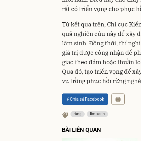
rất có triển vọng cho phục h
Từ kết quả trên, Chi cục Kiể
quả nghiên cứu này để xây d
lâm sinh. Đồng thời, thí nghi
giá trị được công nhận để p
giao theo đám hoặc thuần loà
Qua đó, tạo triển vọng để xâ
vụ trồng phục hồi rừng nghèo
Chia sẻ Facebook
rừng
lim xanh
BÀI LIÊN QUAN