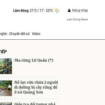
Đăng nhập
Lâm Đồng
21°C
/ 17 - 23°C
Lam Dong News
nghệ - Chuyển đổi số
Video
IẾP
Ma rừng Lữ Quán (*)
ửi
Nỗ lực cứu chữa 2 người
đi đường bị cây rừng đổ
ở xã Quảng Sơn
Điều tra đối tượng phá