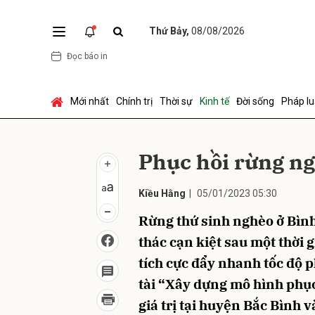
Thứ Bảy,
08/08/2026
Đọc báo in
Gửi 
Mới nhất
Chính trị
Thời sự
Kinh tế
Đời sống
Pháp lu
Phục hồi rừng ng
Kiều Hằng
|
05/01/2023 05:30
Rừng thứ sinh nghèo ở Bình
thác cạn kiệt sau một thời 
tích cực đẩy nhanh tốc độ p
tài “Xây dựng mô hình phục
giá trị tại huyện Bắc Bìn