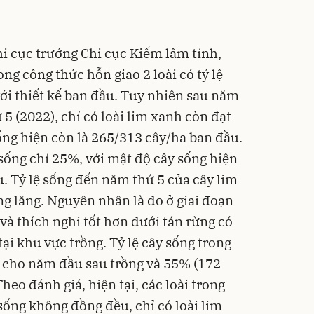
i cục trưởng Chi cục Kiểm lâm tỉnh,
ong công thức hỗn giao 2 loài có tỷ lệ
với thiết kế ban đầu. Tuy nhiên sau năm
5 (2022), chỉ có loài lim xanh còn đạt
ống hiện còn là 265/313 cây/ha ban đầu.
ệ sống chỉ 25%, với mật độ cây sống hiện
. Tỷ lệ sống đến năm thứ 5 của cây lim
ằng lăng. Nguyên nhân là do ở giai đoạn
và thích nghi tốt hơn dưới tán rừng có
 tại khu vực trồng. Tỷ lệ cây sống trong
 cho năm đầu sau trồng và 55% (172
heo đánh giá, hiện tại, các loài trong
sống không đồng đều, chỉ có loài lim