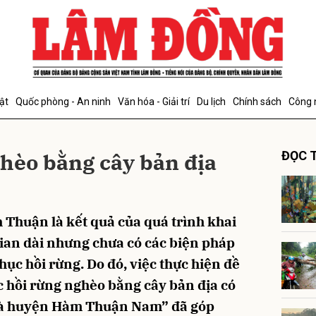
bình luận
ật
Quốc phòng - An ninh
Văn hóa - Giải trí
Du lịch
Chính sách
Công 
hèo bằng cây bản địa
ĐỌC T
 Thuận là kết quả của quá trình khai
Hủy
G
gian dài nhưng chưa có các biện pháp
hục hồi rừng. Do đó, việc thực hiện đề
 hồi rừng nghèo bằng cây bản địa có
h và huyện Hàm Thuận Nam” đã góp