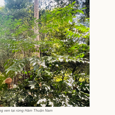
ồng xen tại rừng Hàm Thuận Nam