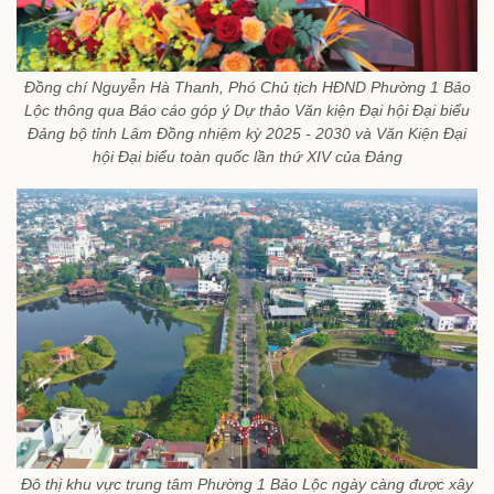
Đồng chí Nguyễn Hà Thanh, Phó Chủ tịch HĐND Phường 1 Bảo
Lộc thông qua Báo cáo góp ý Dự thảo Văn kiện Đại hội Đại biểu
Đảng bộ tỉnh Lâm Đồng nhiệm kỳ 2025 - 2030 và Văn Kiện Đại
hội Đại biểu toàn quốc lần thứ XIV của Đảng
Đô thị khu vực trung tâm Phường 1 Bảo Lộc ngày càng được xây