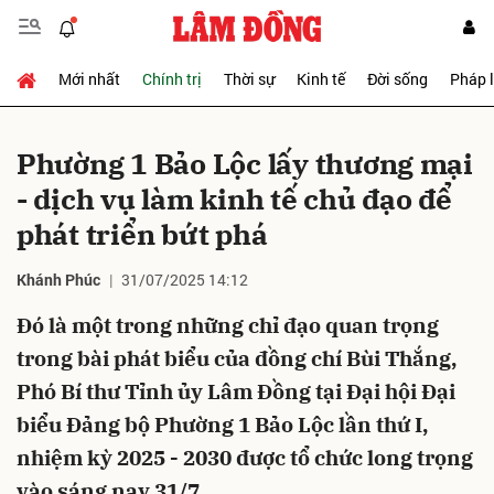
Mới nhất
Chính trị
Thời sự
Kinh tế
Đời sống
Pháp 
Gửi bình luận
Phường 1 Bảo Lộc lấy thương mại
- dịch vụ làm kinh tế chủ đạo để
phát triển bứt phá
Khánh Phúc
31/07/2025 14:12
Đó là một trong những chỉ đạo quan trọng
Hủy
Gửi
trong bài phát biểu của đồng chí Bùi Thắng,
Phó Bí thư Tỉnh ủy Lâm Đồng tại Đại hội Đại
biểu Đảng bộ Phường 1 Bảo Lộc lần thứ I,
nhiệm kỳ 2025 - 2030 được tổ chức long trọng
vào sáng nay 31/7.