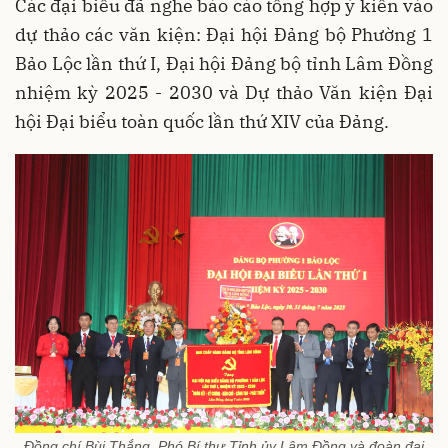
Các đại biểu đã nghe báo cáo tổng hợp ý kiến vào
dự thảo các văn kiện: Đại hội Đảng bộ Phường 1
Bảo Lộc lần thứ I, Đại hội Đảng bộ tỉnh Lâm Đồng
nhiệm kỳ 2025 - 2030 và Dự thảo Văn kiện Đại
hội Đại biểu toàn quốc lần thứ XIV của Đảng.
Đồng chí Bùi Thắng, Phó Bí thư Tỉnh ủy Lâm Đồng và đoàn đại