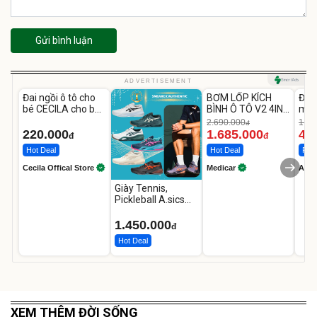
Gửi bình luận
Unmute
Unmute
U
ADVERTISEMENT
Đai ngồi ô tô cho
BƠM LỐP KÍCH
Đèn
-37%
bé CECILA cho bé
BÌNH Ô TÔ V2 4IN1
mặt
1-9 tuổi
Medicar
202
2.690.000
1.08
đ
12.000mAh
LED
220.000
1.685.000
46
đ
đ
Hot Deal
Hot Deal
Flas
Cecila Offical Store
Medicar
A do
Giày Tennis,
Pickleball A.sics
Resolution X Đủ
Các Phối Màu
1.450.000
đ
Hot Deal
XEM THÊM ĐỜI SỐNG