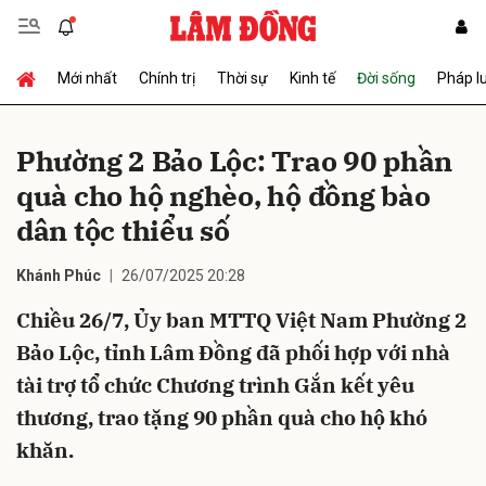
Mới nhất
Chính trị
Thời sự
Kinh tế
Đời sống
Pháp l
Gửi bình luận
Phường 2 Bảo Lộc: Trao 90 phần
quà cho hộ nghèo, hộ đồng bào
dân tộc thiểu số
Khánh Phúc
26/07/2025 20:28
Chiều 26/7, Ủy ban MTTQ Việt Nam Phường 2
Hủy
Gửi
Bảo Lộc, tỉnh Lâm Đồng đã phối hợp với nhà
tài trợ tổ chức Chương trình Gắn kết yêu
thương, trao tặng 90 phần quà cho hộ khó
khăn.