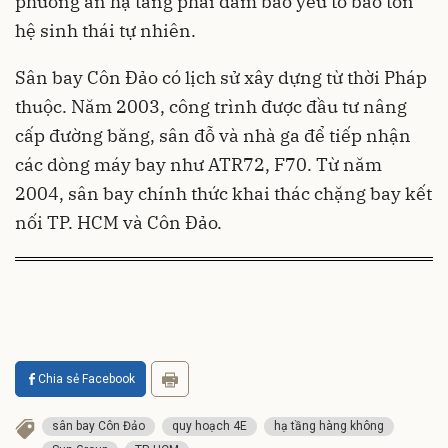
phương án hạ tầng phải đảm bảo yếu tố bảo tồn
hệ sinh thái tự nhiên.
Sân bay Côn Đảo có lịch sử xây dựng từ thời Pháp
thuộc. Năm 2003, công trình được đầu tư nâng
cấp đường băng, sân đỗ và nhà ga để tiếp nhận
các dòng máy bay như ATR72, F70. Từ năm
2004, sân bay chính thức khai thác chặng bay kết
nối TP. HCM và Côn Đảo.
Chia sẻ Facebook
sân bay Côn Đảo
quy hoạch 4E
hạ tầng hàng không