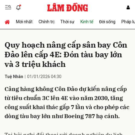
Mới nhất
Chính trị
Thời sự
Kinh tế
Đời sống
Pháp l
Gửi bình luận
Quy hoạch nâng cấp sân bay Côn
Đảo lên cấp 4E: Đón tàu bay lớn
và 3 triệu khách
Tuệ Nhân
01/01/2026 04:30
Cảng hàng không Côn Đảo dự kiến nâng cấp
Hủy
Gửi
từ tiêu chuẩn 3C lên 4E vào năm 2030, tăng
công suất khai thác gấp 7 lần và cho phép các
dòng tàu bay lớn như Boeing 787 hạ cánh.
Tại hội nghị đối thoại với doanh nghiệp du lịch