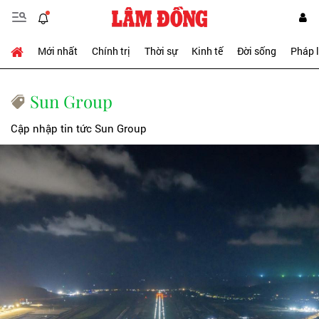
Mới nhất
Chính trị
Thời sự
Kinh tế
Đời sống
Pháp 
Sun Group
Cập nhập tin tức Sun Group