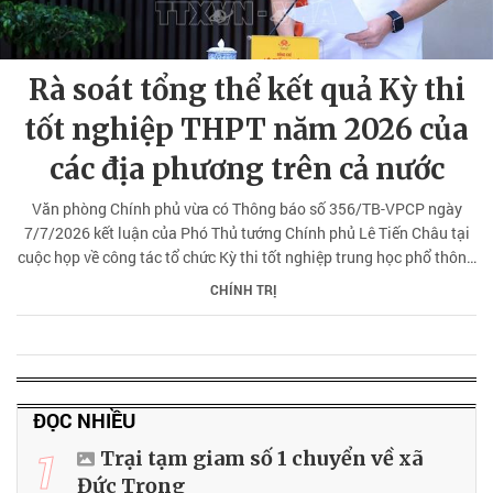
Rà soát tổng thể kết quả Kỳ thi
tốt nghiệp THPT năm 2026 của
các địa phương trên cả nước
Văn phòng Chính phủ vừa có Thông báo số 356/TB-VPCP ngày
7/7/2026 kết luận của Phó Thủ tướng Chính phủ Lê Tiến Châu tại
cuộc họp về công tác tổ chức Kỳ thi tốt nghiệp trung học phổ thông
(THPT) năm 2026 tại tỉnh Tuyên Quang.
CHÍNH TRỊ
ĐỌC NHIỀU
1
Trại tạm giam số 1 chuyển về xã
Đức Trọng