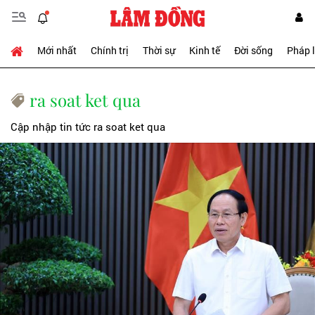
Mới nhất
Chính trị
Thời sự
Kinh tế
Đời sống
Pháp 
ra soat ket qua
Cập nhập tin tức ra soat ket qua