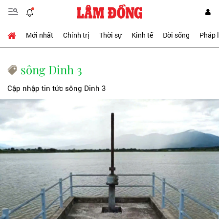
Mới nhất
Chính trị
Thời sự
Kinh tế
Đời sống
Pháp 
sông Dinh 3
Cập nhập tin tức sông Dinh 3