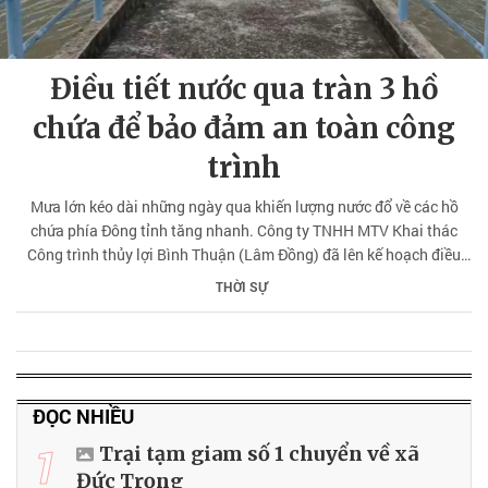
Điều tiết nước qua tràn 3 hồ
chứa để bảo đảm an toàn công
trình
Mưa lớn kéo dài những ngày qua khiến lượng nước đổ về các hồ
chứa phía Đông tỉnh tăng nhanh. Công ty TNHH MTV Khai thác
Công trình thủy lợi Bình Thuận (Lâm Đồng) đã lên kế hoạch điều
tiết nước qua tràn nhằm bảo đảm an toàn cho vùng hạ du.
THỜI SỰ
ĐỌC NHIỀU
1
Trại tạm giam số 1 chuyển về xã
Đức Trọng