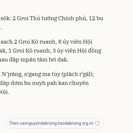
sŏk: 2 Groi Thủ tướng Chính phủ, 12 bu
.
sach 2 Groi Kô ruanh, 8 ủy viên Hội
ak, 1 Groi Kô ruanh, 3 ủy viên Hội đồng
nau đăp mpăn tâm bri dak.
N’jrăng, n’gang ma túy (plăch r’gâl);
 dăp dơm bu nuyh pah kan chuyên
Nội.
Theo caonguyendaknong.baodaknong.org.vn