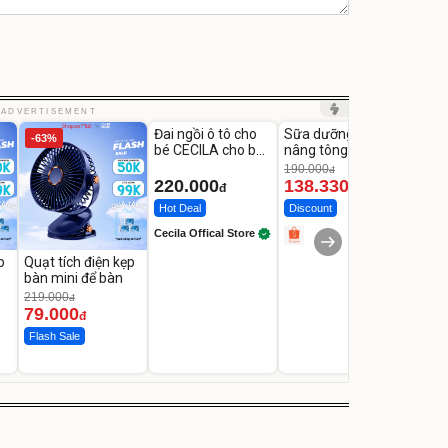
Unmute
Unmute
Unm
ADVERTISEMENT
Đai ngồi ô tô cho
Sữa dưỡng thể
Robot
-63%
-27%
bé CECILA cho bé
nâng tông tức thì
Nhà -
1-9 tuổi
Vaseline Body
Thôn
190.000
3.000
đ
220.000
138.330
2.2
đ
đ
Hot Deal
Discount
Flash
Cecila Offical Store
p
Quạt tích điện kẹp
bàn mini để bàn
219.000
đ
79.000
đ
Flash Sale