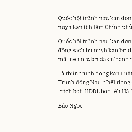
Quốc hội trŭnh nau kan dơn 
nuyh kan têh tâm Chính phủ
Quốc hội trŭnh nau kan dơn 
đồng sach bu nuyh kan bri d
mât neh ntu bri dak n’hanh 
Tâ rbŭn trŭnh dŏng kan Luật 
Trŭnh dŏng Nau n’hêl rlong
trách bơh HÐBL bon têh Hà 
Bảo Ngọc