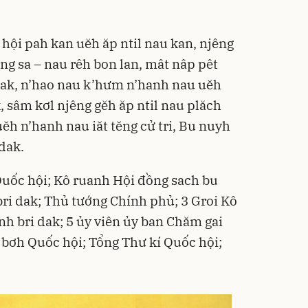
ội pah kan uĕh ăp ntil nau kan, njêng
g sa – nau rêh bon lan, mât nâp pêt
dak, n’hao nau k’hưm n’hanh nau uĕh
 sâm kơl njêng gĕh ăp ntil nau plăch
uĕh n’hanh nau iăt tĕng cử tri, Bu nuyh
dak.
Quốc hội; Kô ruanh Hội đồng sach bu
bri dak; Thủ tướng Chính phủ; 3 Groi Kô
nh bri dak; 5 ủy viên ủy ban Chăm gai
 bơh Quốc hội; Tổng Thư kí Quốc hội;