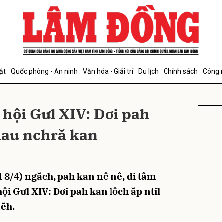
bình luận
ật
Quốc phòng - An ninh
Văn hóa - Giải trí
Du lịch
Chính sách
Công 
 hội Gưl XIV: Dơi pah
 nau nchră kan
Hủy
G
t 8/4) ngăch, pah kan nê nê, di tâm
ội Gưl XIV: Dơi pah kan lôch ăp ntil
uĕh.