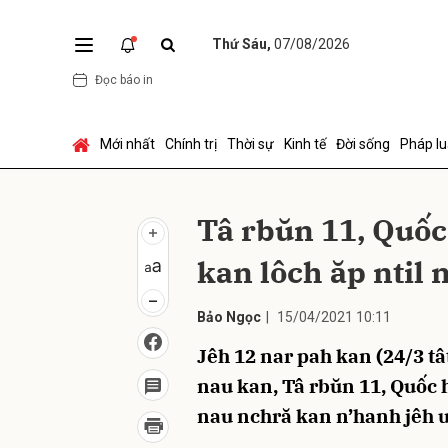
Thứ Sáu,
07/08/2026
Đọc báo in
Gửi 
Mới nhất
Chính trị
Thời sự
Kinh tế
Đời sống
Pháp lu
Tâ rbŭn 11, Quốc
kan lôch ăp ntil
Bảo Ngọc
|
15/04/2021 10:11
Jêh 12 nar pah kan (24/3 tâ
nau kan, Tâ rbŭn 11, Quốc h
nau nchră kan n’hanh jêh 