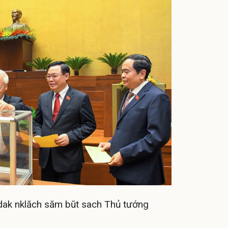
 dak nklăch săm bŭt sach Thủ tướng