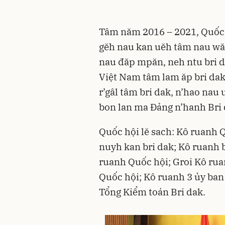
Tâm năm 2016 – 2021, Quốc h
gĕh nau kan uĕh tâm nau wăn
nau đăp mpăn, neh ntu bri 
Việt Nam tâm lam ăp bri dak,
r’gâl tâm bri dak, n’hao nau 
bon lan ma Ðảng n’hanh Bri 
Quốc hội lĕ sach: Kô ruanh 
nuyh kan bri dak; Kô ruanh 
ruanh Quốc hội; Groi Kô rua
Quốc hội; Kô ruanh 3 ủy ban
Tổng Kiểm toán Bri dak.