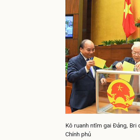
Kô ruanh ntĭm gai Ðảng, Bri
Chính phủ