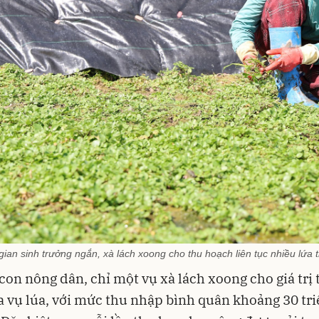
gian sinh trưởng ngắn, xà lách xoong cho thu hoạch liên tục nhiều lứa
con nông dân, chỉ một vụ xà lách xoong cho giá trị
 vụ lúa, với mức thu nhập bình quân khoảng 30 tr