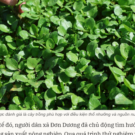
c đánh giá là cây trồng phù hợp với điều kiện thổ nhưỡng và nguồn n
tế đó, người dân xã Đơn Dương đã chủ động tìm hư
g sản xuất nông nghiệp. Qua quá trình thử nghiệm