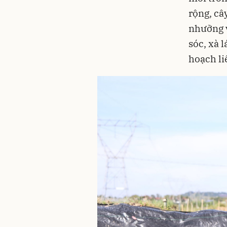
rộng, câ
nhưỡng v
sóc, xà 
hoạch li