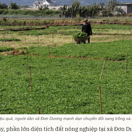
ệu quả, người dân xã Đơn Dương mạnh dạn chuyển đổi sang trồng xà lác
y, phần lớn diện tích đất nông nghiệp tại xã Đơn 