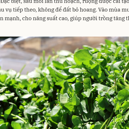
 Đặc biệt, sau mỗi lần thu hoạch, ruộng được cải t
ầu vụ tiếp theo, không để đất bỏ hoang. Vào mùa mư
ển mạnh, cho năng suất cao, giúp người trồng tăng 