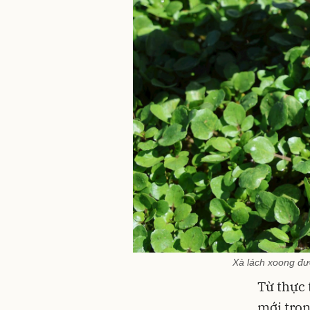
Xà lách xoong đượ
Từ thực 
mới tron