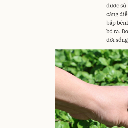
được sử 
càng diễ
bấp bênh
bỏ ra. D
đời sống