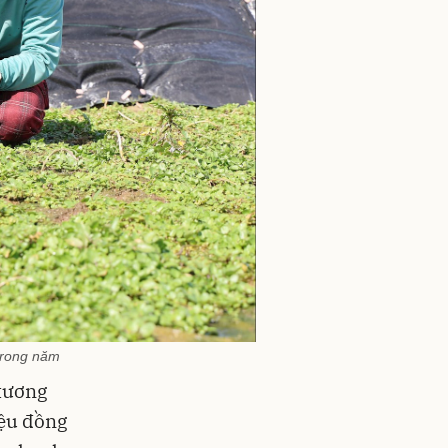
 trong năm
 tương
iệu đồng