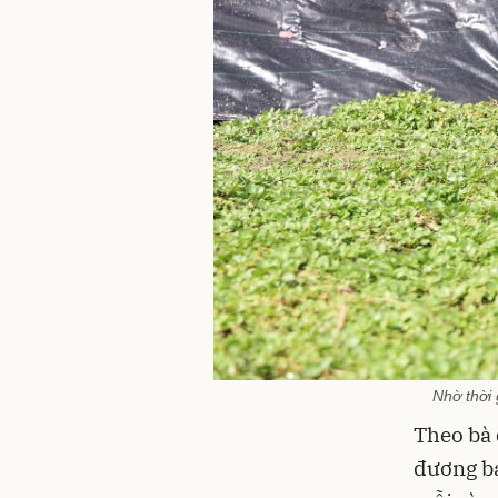
Nhờ thời 
Theo bà 
đương ba