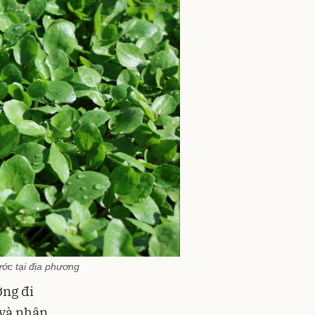
ước tại địa phương
ớng đi
 và nhân