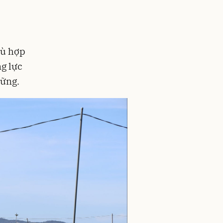
hù hợp
g lực
vững.