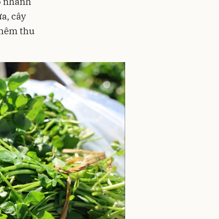
ạo nhanh
a, cây
thêm thu