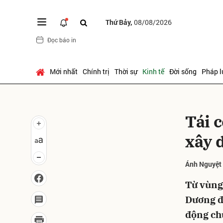
Thứ Bảy,
08/08/2026
Đọc báo in
Gửi 
Mới nhất
Chính trị
Thời sự
Kinh tế
Đời sống
Pháp l
Tái 
xây 
Ánh Nguyệt
Từ vùng
Dương đ
động chu