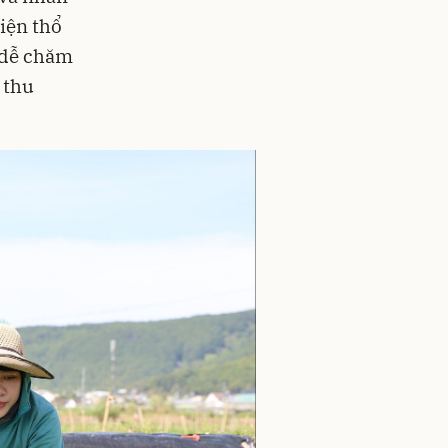
iện thổ
 dễ chăm
 thu