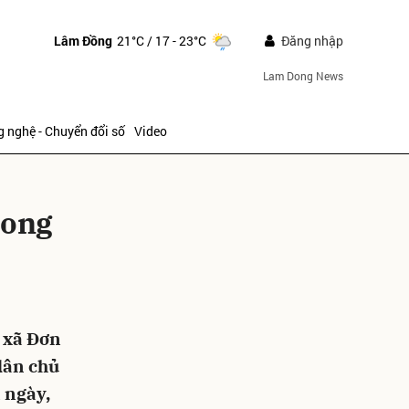
Lâm Đồng
21°C
/ 17 - 23°C
Đăng nhập
Lam Dong News
 nghệ - Chuyển đổi số
Video
rong
ửi
i xã Đơn
dân chủ
 ngày,