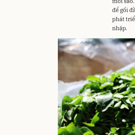
mỗi sào.
để gối đ
phát tri
nhập.