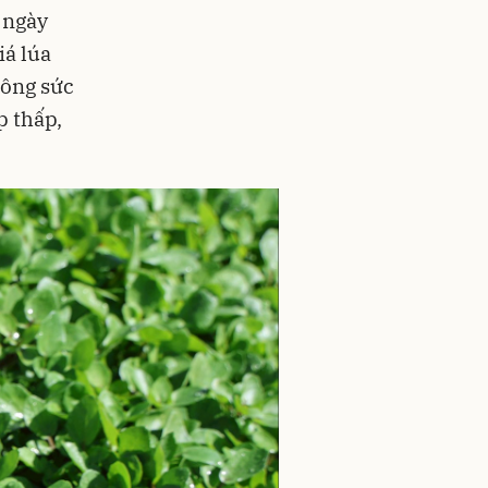
t ngày
iá lúa
công sức
p thấp,