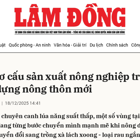
bình luận
uật
Quốc phòng - An ninh
Văn hóa - Giải trí
Du lịch
Chính sách
Công
cơ cấu sản xuất nông nghiệp t
dựng nông thôn mới
18/12/2025 14:41
Hủy
G
 chuyên canh lúa năng suất thấp, một số vùng tạ
ang từng bước chuyển mình mạnh mẽ khi nông 
yển đổi sang trồng xà lách xoong - loại rau ngắn