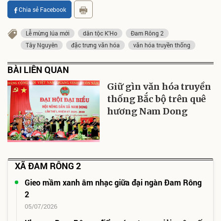
Chia sẻ Facebook
Lễ mừng lúa mới
dân tộc K'Ho
Đam Rông 2
Tây Nguyên
đặc trưng văn hóa
văn hóa truyền thống
BÀI LIÊN QUAN
Giữ gìn văn hóa truyền
thống Bắc bộ trên quê
hương Nam Dong
XÃ ĐAM RÔNG 2
Gieo mầm xanh âm nhạc giữa đại ngàn Đam Rông
2
05/07/2026