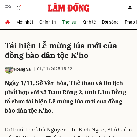
Mới nhất
Chính trị
Thời sự
Kinh tế
Đời sống
Pháp 
Gửi bình luận
Tái hiện Lễ mừng lúa mới của
đồng bào dân tộc K'ho
01/11/2025 15:22
Hoàng Sa
Ngày 1/11, Sở Văn hóa, Thể thao và Du lịch
phối hợp với xã Đam Rông 2, tỉnh Lâm Đồng
Hủy
Gửi
tổ chức tái hiện Lễ mừng lúa mới của đồng
bào dân tộc K'ho.
Dự buổi lễ có bà Nguyễn Thị Bích Ngọc, Phó Giám