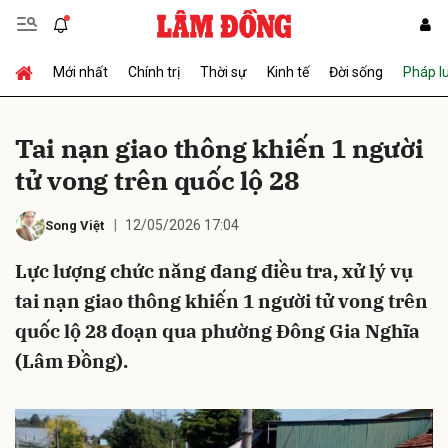
Mới nhất
Chính trị
Thời sự
Kinh tế
Đời sống
Pháp l
Gửi bình luận
Tai nạn giao thông khiến 1 người
tử vong trên quốc lộ 28
12/05/2026 17:04
Song Việt
Lực lượng chức năng đang điều tra, xử lý vụ
tai nạn giao thông khiến 1 người tử vong trên
Hủy
Gửi
quốc lộ 28 đoạn qua phường Đông Gia Nghĩa
(Lâm Đồng).