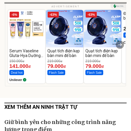
U
ADVERTISEMENT
Đai 
-6%
-63%
-63%
bé 
1-9 
22
Hot 
Cecil
Serum Vaseline
Quạt tích điện kẹp
Quạt tích điện kẹp
Gluta-Hya Dưỡng
bàn mini để bàn
bàn mini để bàn
Da Sáng Mịn Sau 7
150.000
219.000
219.000
đ
đ
đ
Ngày
141.000
79.000
79.000
đ
đ
đ
Deal hot
Flash Sale
Flash Sale
Unilever
XEM THÊM AN NINH TRẬT TỰ
Giữ bình yên cho những công trình năng
lượng trọng điểm