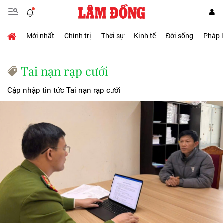
Mới nhất
Chính trị
Thời sự
Kinh tế
Đời sống
Pháp 
Tai nạn rạp cưới
Cập nhập tin tức Tai nạn rạp cưới