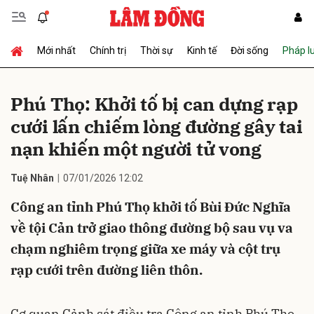
Mới nhất
Chính trị
Thời sự
Kinh tế
Đời sống
Pháp l
Gửi bình luận
Phú Thọ: Khởi tố bị can dựng rạp
cưới lấn chiếm lòng đường gây tai
nạn khiến một người tử vong
Tuệ Nhân
07/01/2026 12:02
Công an tỉnh Phú Thọ khởi tố Bùi Đức Nghĩa
Hủy
Gửi
về tội Cản trở giao thông đường bộ sau vụ va
chạm nghiêm trọng giữa xe máy và cột trụ
rạp cưới trên đường liên thôn.
Cơ quan Cảnh sát điều tra Công an tỉnh Phú Thọ