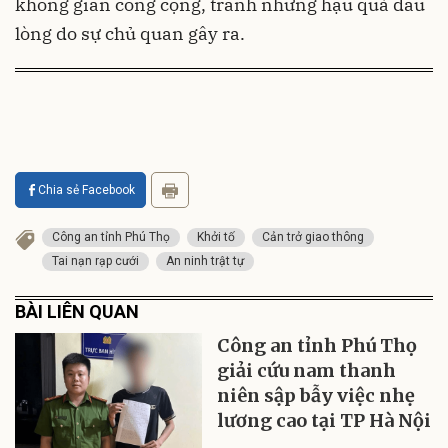
không gian công cộng, tránh những hậu quả đau
lòng do sự chủ quan gây ra.
Chia sẻ Facebook
Công an tỉnh Phú Thọ
Khởi tố
Cản trở giao thông
Tai nạn rạp cưới
An ninh trật tự
BÀI LIÊN QUAN
Công an tỉnh Phú Thọ
giải cứu nam thanh
niên sập bẫy việc nhẹ
lương cao tại TP Hà Nội