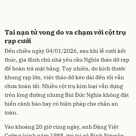
Tai nạn tử vong do va chạm với cột trụ
rạp cưới
Đến chiều ngày 04/01/2026, sau khi lễ cưới kết
thúc, gia đình chủ nhà yêu cầu Nghĩa tháo dỡ rạp
để hoàn trả mặt bằng. Tuy nhiên, do kích thước
khung rạp lớn, việc tháo dỡ kéo dài đến tối vẫn
chưa hoàn tất. Nhiều cột trụ kim loại vẫn dựng
trên lòng đường nhưng Bùi Đức Nghĩa không đặt
biển cảnh báo hay có biện pháp che chắn an
toàn.
Vào khoảng 20 giờ cùng ngày, anh Đặng Việt
Cường (sinh năm 1988, trú tại xã Bình Nguyên,