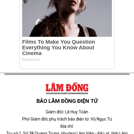
BÁO LÂM ĐỒNG ĐIỆN TỬ
Giám đốc: Lê Huy Toàn
Phó Giám đốc phụ trách báo điện tử: Vũ Ngọc Tú
Địa chỉ:
Trụ sở 1: Số 38 Quang Trung, phường Lâm Viên - Đà Lạt, tỉnh Lâm