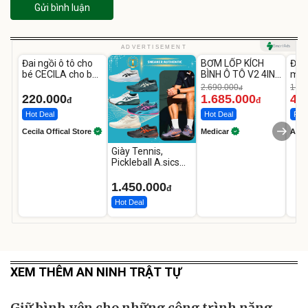
Gửi bình luận
Unmute
Unmute
U
ADVERTISEMENT
Đai ngồi ô tô cho
BƠM LỐP KÍCH
Đèn
-37%
bé CECILA cho bé
BÌNH Ô TÔ V2 4IN1
mặt
1-9 tuổi
Medicar
202
2.690.000
1.08
đ
12.000mAh
LED
220.000
1.685.000
46
đ
đ
Hot Deal
Hot Deal
Flas
Cecila Offical Store
Medicar
A do
Giày Tennis,
Pickleball A.sics
Resolution X Đủ
Các Phối Màu
1.450.000
đ
Hot Deal
XEM THÊM AN NINH TRẬT TỰ
Giữ bình yên cho những công trình năng