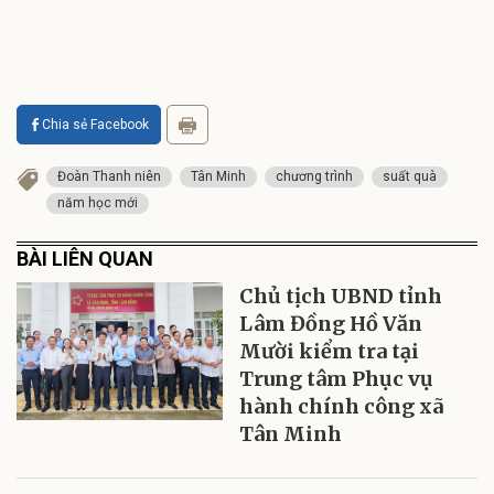
Chia sẻ Facebook
Đoàn Thanh niên
Tân Minh
chương trình
suất quà
năm học mới
BÀI LIÊN QUAN
Chủ tịch UBND tỉnh
Lâm Đồng Hồ Văn
Mười kiểm tra tại
Trung tâm Phục vụ
hành chính công xã
Tân Minh