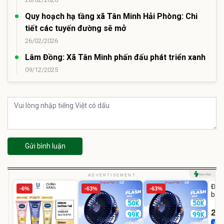
Quy hoạch hạ tầng xã Tân Minh Hải Phòng: Chi
tiết các tuyến đường sẽ mở
26/02/2026
Lâm Đồng: Xã Tân Minh phấn đấu phát triển xanh
09/12/2025
Gửi bình luận
U
ADVERTISEMENT
Đai 
-6%
-63%
-63%
bé 
1-9 
22
Hot 