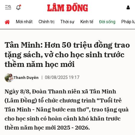
Mới nhất
Chính trị
Thời sự
Kinh tế
Đời sống
Pháp l
Gửi bình luận
Tân Minh: Hơn 50 triệu đồng trao
tặng sách, vở cho học sinh trước
thềm năm học mới
08/08/2025 19:17
Thanh Duyên
Ngày 8/8, Đoàn Thanh niên xã Tân Minh
Hủy
Gửi
(Lâm Đồng) tổ chức chương trình “Tuổi trẻ
Tân Minh - Nâng bước em thơ”, trao tặng quà
cho học sinh có hoàn cảnh khó khăn trước
thềm năm học mới 2025 - 2026.