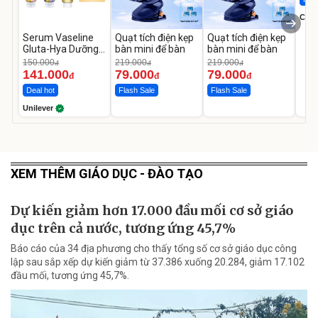
Cecil
Serum Vaseline
Quạt tích điện kẹp
Quạt tích điện kẹp
Gluta-Hya Dưỡng
bàn mini để bàn
bàn mini để bàn
Da Sáng Mịn Sau 7
150.000
219.000
219.000
đ
đ
đ
Ngày
141.000
79.000
79.000
đ
đ
đ
Deal hot
Flash Sale
Flash Sale
Unilever
XEM THÊM GIÁO DỤC - ĐÀO TẠO
Dự kiến giảm hơn 17.000 đầu mối cơ sở giáo
dục trên cả nước, tương ứng 45,7%
Báo cáo của 34 địa phương cho thấy tổng số cơ sở giáo dục công
lập sau sắp xếp dự kiến giảm từ 37.386 xuống 20.284, giảm 17.102
đầu mối, tương ứng 45,7%.