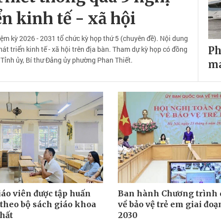
ển kinh tế - xã hội
m kỳ 2026 - 2031 tổ chức kỳ họp thứ 5 (chuyên đề). Nội dung
t triển kinh tế - xã hội trên địa bàn. Tham dự kỳ họp có đồng
Ph
Tỉnh ủy, Bí thư Đảng ủy phường Phan Thiết.
má
iáo viên được tập huấn
Ban hành Chương trình 
 theo bộ sách giáo khoa
về bảo vệ trẻ em giai đo
hất
2030