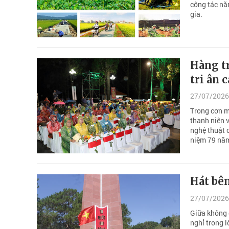
công tác nă
gia.
Hàng t
tri ân 
27/07/2026
Trong cơn mư
thanh niên v
nghệ thuật 
niệm 79 năm
Hát bên
27/07/2026
Giữa không g
nghỉ trong l