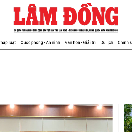
háp luật
Quốc phòng - An ninh
Văn hóa - Giải trí
Du lịch
Chính 