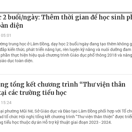
 2 buổi/ngày: Thêm thời gian để học sinh p
oàn diện
 05:01
rường trung học ở Lâm Đồng, dạy học 2 buổi/ngày đang tạo thêm không g
đắp kiến thức, phát triển năng lực, rèn luyện kỹ năng và nuôi dưỡng đam
 phần thực hiện hiệu quả chương trình Giáo dục phổ thông 2018 và nân
iáo dục toàn diện.
ng tổng kết chương trình “Thư viện thân
tại các trường tiểu học
 15:24
tại phường Mũi Né, Sở Giáo dục và Đào tạo Lâm Đồng phối hợp với Tổ ch
 tổ chức Hội nghị tổng kết chương trình "Thư viện thân thiện" được triể
ng tiểu học thuộc dự án Hỗ trợ kỹ thuật giai đoạn 2023 - 2024.