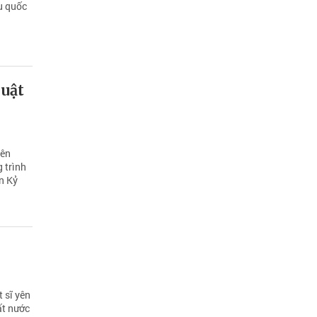
u quốc
huật
iên
 trình
n Kỷ
 sĩ yên
ất nước