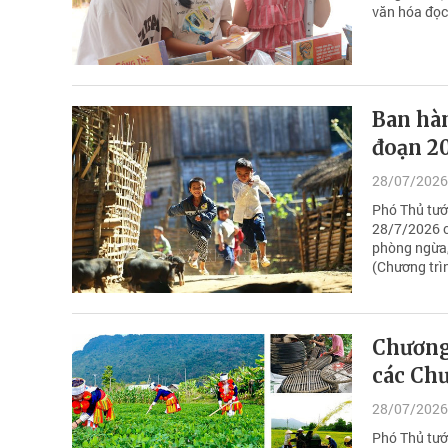
văn hóa đọc 
Ban hàn
đoạn 2
28/07/2026
Phó Thủ tướ
28/7/2026 c
phòng ngừa,
(Chương trì
Chương
các Chư
28/07/2026
Phó Thủ tư