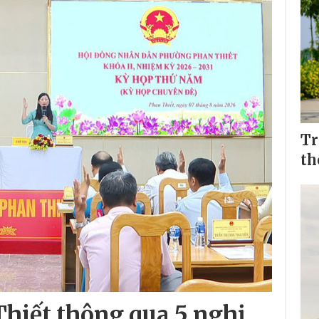
Tr
th
iết thông qua 5 nghị