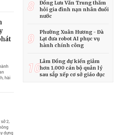
8
Đồng Lưu Văn Trung thăm
hỏi gia đình nạn nhân đuối
nước
n
y
Phường Xuân Hương - Đà
9
phát
Lạt đưa robot AI phục vụ
hành chính công
Lâm Đồng dự kiến giảm
10
 hành
hơn 1.000 cán bộ quản lý
Ban
sau sắp xếp cơ sở giáo dục
h, hài
sở 2,
Không
ây dựng