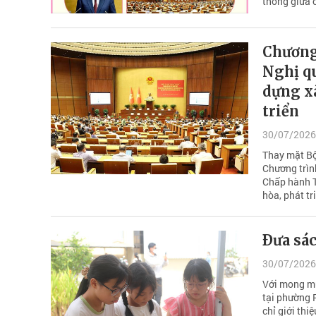
thông giữa 
Chương 
Nghị q
dựng xã
triển
30/07/2026
Thay mặt Bộ
Chương trìn
Chấp hành T
hòa, phát t
Ðưa sác
30/07/2026
Với mong mu
tại phường 
chỉ giới thi