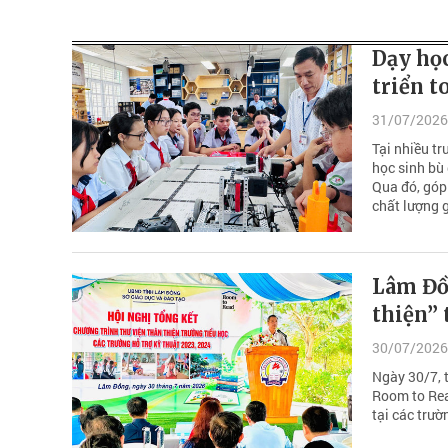
Dạy học
triển t
31/07/2026
Tại nhiều t
học sinh bù 
Qua đó, góp
chất lượng g
Lâm Đồ
thiện” 
30/07/2026
Ngày 30/7, 
Room to Read
tại các trườ