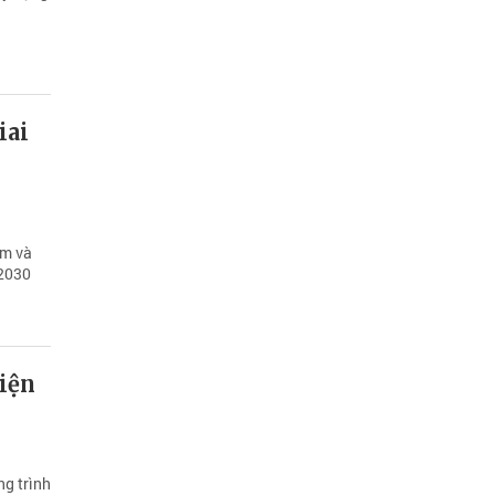
iai
em và
-2030
iện
g trình