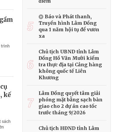
điểm
Báo và Phát thanh,
 ngầm
5
Truyền hình Lâm Đồng
qua 1 năm hội tụ để vươn
xa
 trình
Chủ tịch UBND tỉnh Lâm
Đồng Hồ Văn Mười kiểm
6
tra thực địa tại Cảng hàng
không quốc tế Liên
Khương
 cụ
Lâm Đồng quyết tâm giải
, kế
7
phóng mặt bằng sạch bàn
giao cho 2 dự án cao tốc
trước tháng 9/2026
t sách
iên
Chủ tịch HĐND tỉnh Lâm