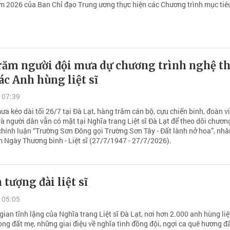
m 2026 của Ban Chỉ đạo Trung ương thực hiện các Chương trình mục tiê
răm người đội mưa dự chương trình nghệ t
các Anh hùng liệt sĩ
 07:39
a kéo dài tối 26/7 tại Đà Lạt, hàng trăm cán bộ, cựu chiến binh, đoàn v
à người dân vẫn có mặt tại Nghĩa trang Liệt sĩ Đà Lạt để theo dõi chương
chính luận “Trường Sơn Đông gọi Trường Sơn Tây - Đất lành nở hoa”, nhâ
 Ngày Thương binh - Liệt sĩ (27/7/1947 - 27/7/2026).
 tượng đài liệt sĩ
 05:05
ian tĩnh lặng của Nghĩa trang Liệt sĩ Đà Lạt, nơi hơn 2.000 anh hùng liệt
òng đất mẹ, những giai điệu về nghĩa tình đồng đội, ngợi ca quê hương đ