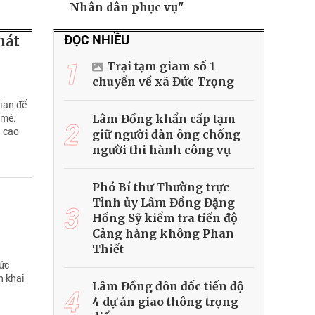
Nhân dân phục vụ"
ĐỌC NHIỀU
hát
1
Trại tạm giam số 1
chuyển về xã Đức Trọng
ian để
 mê.
Lâm Đồng khẩn cấp tạm
2
g cao
giữ người đàn ông chống
người thi hành công vụ
Phó Bí thư Thường trực
Tỉnh ủy Lâm Đồng Đặng
3
Hồng Sỹ kiểm tra tiến độ
Cảng hàng không Phan
Thiết
ức
n khai
Lâm Đồng đôn đốc tiến độ
4
4 dự án giao thông trọng