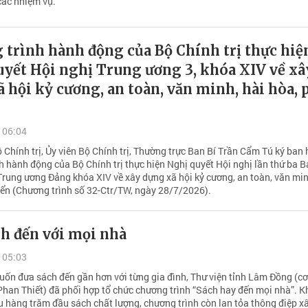
các nhiệm vụ.
trình hành động của Bộ Chính trị thực hiệ
uyết Hội nghị Trung ương 3, khóa XIV về xâ
 hội kỷ cương, an toàn, văn minh, hài hòa, 
 06:04
 Chính trị, Ủy viên Bộ Chính trị, Thường trực Ban Bí Trần Cẩm Tú ký ban
h hành động của Bộ Chính trị thực hiện Nghị quyết Hội nghị lần thứ ba 
rung ương Đảng khóa XIV về xây dựng xã hội kỷ cương, an toàn, văn min
riển (Chương trình số 32-Ctr/TW, ngày 28/7/2026).
h đến với mọi nhà
 05:03
ốn đưa sách đến gần hơn với từng gia đình, Thư viện tỉnh Lâm Đồng (cơ 
Phan Thiết) đã phối hợp tổ chức chương trình “Sách hay đến mọi nhà”. 
ệu hàng trăm đầu sách chất lượng, chương trình còn lan tỏa thông điệp x