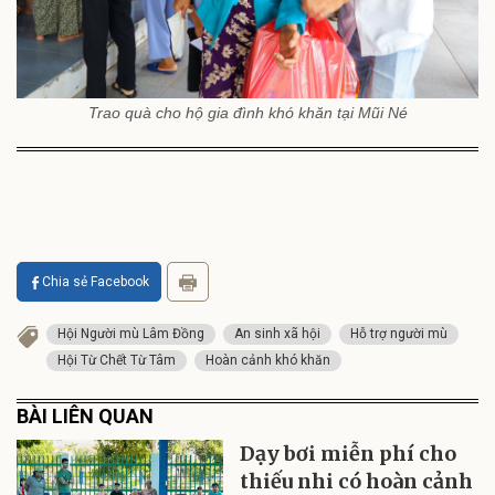
Trao quà cho hộ gia đình khó khăn tại Mũi Né
Chia sẻ Facebook
Hội Người mù Lâm Đồng
An sinh xã hội
Hỗ trợ người mù
Hội Từ Chết Từ Tâm
Hoàn cảnh khó khăn
BÀI LIÊN QUAN
Dạy bơi miễn phí cho
thiếu nhi có hoàn cảnh