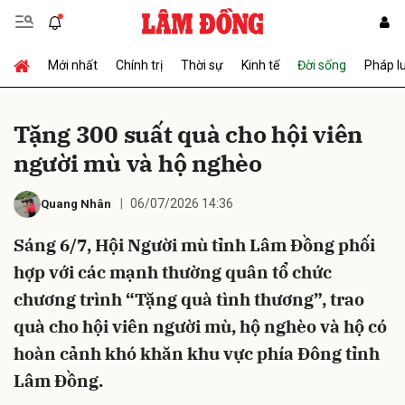
Mới nhất
Chính trị
Thời sự
Kinh tế
Đời sống
Pháp l
Gửi bình luận
Tặng 300 suất quà cho hội viên
người mù và hộ nghèo
06/07/2026 14:36
Quang Nhân
Sáng 6/7, Hội Người mù tỉnh Lâm Đồng phối
hợp với các mạnh thường quân tổ chức
Hủy
Gửi
chương trình “Tặng quà tình thương”, trao
quà cho hội viên người mù, hộ nghèo và hộ có
hoàn cảnh khó khăn khu vực phía Đông tỉnh
Lâm Đồng.