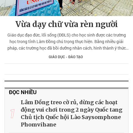
Vừa dạy chữ vừa rèn người
Giáo dục đạo đức, lối sống (ĐĐLS) cho học sinh được các trường
học trong tỉnh Lâm Đồng chú trọng thực hiện. Bằng nhiều giải
pháp, các trường học đã bồi dưỡng nhân cách, hình thành ý thức
ứng xử văn minh cho các em, góp phần nâng cao chất lượng giáo
GIÁO DỤC - ĐÀO TẠO
dục toàn diện.
ĐỌC NHIỀU
Lâm Đồng treo cờ rủ, dừng các hoạt
1
động vui chơi trong 2 ngày Quốc tang
Chủ tịch Quốc hội Lào Saysomphone
Phomvihane