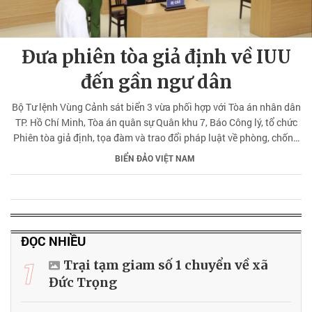
Đưa phiên tòa giả định về IUU
đến gần ngư dân
Bộ Tư lệnh Vùng Cảnh sát biển 3 vừa phối hợp với Tòa án nhân dân
TP. Hồ Chí Minh, Tòa án quân sự Quân khu 7, Báo Công lý, tổ chức
Phiên tòa giả định, tọa đàm và trao đổi pháp luật về phòng, chống
khai thác IUU tại phường Vũng Tàu và xã Long Hải (TP. Hồ Chí
BIỂN ĐẢO VIỆT NAM
Minh).
ĐỌC NHIỀU
1
Trại tạm giam số 1 chuyển về xã
Đức Trọng