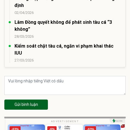
định
02/04/2026
Lâm Đồng quyết không để phát sinh tàu cá “3
không”
28/03/2026
Kiểm soát chặt tàu cá, ngăn vi phạm khai thác
IUU
27/03/2026
Gửi bình luận
ADVERTISEMENT
-63%
-6%
-63%