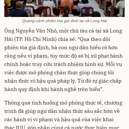
Quang cảnh phiên tòa giả đinh tại xã Long Hải
Ông Nguyễn Văn Nhỏ, một chủ tàu cá tại xã Long
Hải (TP. Hồ Chí Minh) chia sẻ: “Qua theo dõi
phiên tòa giả định, bà con ngư dân hiểu rõ hơn
rằng nếu vi phạm, tùy mức độ sẽ bị xử phạt hành
chính hoặc truy cứu trách nhiệm hình sự. Mỗi vụ
việc được mô phỏng chân thực giúp chúng tôi
nhận thức rõ hậu quả pháp lý. Từ đó tự giác chấp
hành quy định khi hành nghề trên biển”.
Thông qua tình huống mô phỏng thực tế, chương
trình đã giúp ngư dân nhận thức sâu sắc hơn về
các hành vi vi phạm và hậu quả của việc khai
thác IUU, góp phần cùng cả nước thực hiện mục