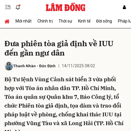
Mới nhất
Chính trị
Thời sự
Kinh tế
Đời sống
Pháp l
Gửi bình luận
Đưa phiên tòa giả định về IUU
đến gần ngư dân
14/11/2025 08:02
Thanh Nhàn
-
Đức Định
Bộ Tư lệnh Vùng Cảnh sát biển 3 vừa phối
hợp với Tòa án nhân dân TP. Hồ Chí Minh,
Hủy
Gửi
Tòa án quân sự Quân khu 7, Báo Công lý, tổ
chức Phiên tòa giả định, tọa đàm và trao đổi
pháp luật về phòng, chống khai thác IUU tại
phường Vũng Tàu và xã Long Hải (TP. Hồ Chí