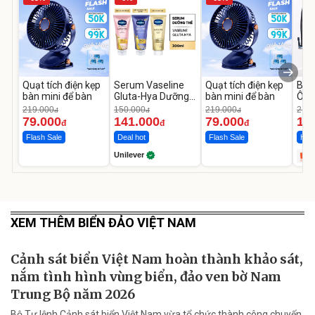
Quạt tích điện kẹp
Serum Vaseline
Quạt tích điện kẹp
Bơm
bàn mini để bàn
Gluta-Hya Dưỡng
bàn mini để bàn
Ô T
Da Sáng Mịn Sau 7
MED
219.000
150.000
219.000
2.69
đ
đ
đ
Ngày
12.
79.000
141.000
79.000
1.
đ
đ
đ
Flash Sale
Deal hot
Flash Sale
Hot 
Unilever
XEM THÊM BIỂN ĐẢO VIỆT NAM
Cảnh sát biển Việt Nam hoàn thành khảo sát,
nắm tình hình vùng biển, đảo ven bờ Nam
Trung Bộ năm 2026
Bộ Tư lệnh Cảnh sát biển Việt Nam vừa tổ chức thành công chuyến