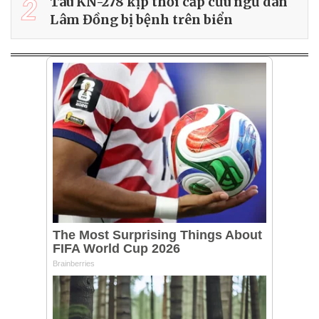
2
Tàu KN-278 kịp thời cấp cứu ngư dân
Lâm Đồng bị bệnh trên biển