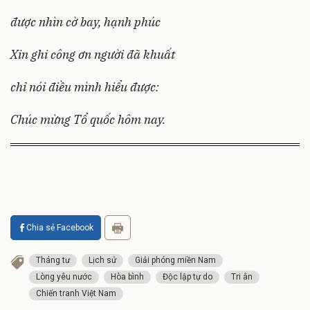
được nhìn cờ bay, hạnh phúc
Xin ghi công ơn người đã khuất
chỉ nói điều mình hiểu được:
Chúc mừng Tổ quốc hôm nay.
Chia sẻ Facebook
Tháng tư
Lịch sử
Giải phóng miền Nam
Lòng yêu nước
Hòa bình
Độc lập tự do
Tri ân
Chiến tranh Việt Nam