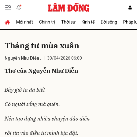
Mới nhất
Chính trị
Thời sự
Kinh tế
Đời sống
Pháp l
Gửi bình luận
Tháng tư mùa xuân
Nguyễn Như Diễn .
30/04/2026 06:00
Thơ của Nguyễn Như Diễn
Bây giờ ta đã biết
Hủy
Gửi
Có người sống mà quên.
Nên tạo dựng nhiều chuyện đảo điên
rồi tin vào điều tự mình bịa đặt.