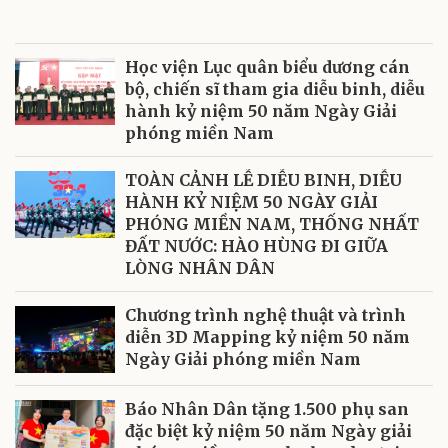
Học viện Lục quân biểu dương cán
bộ, chiến sĩ tham gia diễu binh, diễu
hành kỷ niệm 50 năm Ngày Giải
phóng miền Nam
TOÀN CẢNH LỄ DIỄU BINH, DIỄU
HÀNH KỶ NIỆM 50 NGÀY GIẢI
PHÓNG MIỀN NAM, THỐNG NHẤT
ĐẤT NƯỚC: HÀO HÙNG ĐI GIỮA
LÒNG NHÂN DÂN
Chương trình nghệ thuật và trình
diễn 3D Mapping kỷ niệm 50 năm
Ngày Giải phóng miền Nam
Báo Nhân Dân tặng 1.500 phụ san
đặc biệt kỷ niệm 50 năm Ngày giải