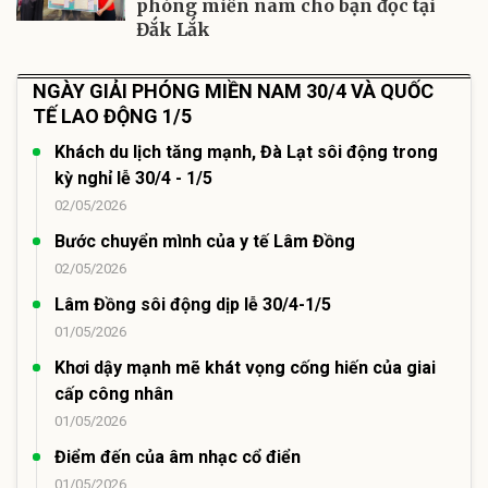
phóng miền nam cho bạn đọc tại
Đắk Lắk
NGÀY GIẢI PHÓNG MIỀN NAM 30/4 VÀ QUỐC
TẾ LAO ĐỘNG 1/5
Khách du lịch tăng mạnh, Đà Lạt sôi động trong
kỳ nghỉ lễ 30/4 - 1/5
02/05/2026
Bước chuyển mình của y tế Lâm Đồng
02/05/2026
Lâm Đồng sôi động dịp lễ 30/4-1/5
01/05/2026
Khơi dậy mạnh mẽ khát vọng cống hiến của giai
cấp công nhân
01/05/2026
Điểm đến của âm nhạc cổ điển
01/05/2026