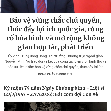
Bảo vệ vững chắc chủ quyền,
thúc đẩy lợi ích quốc gia, củng
cố hòa bình và mở rộng không
gian hợp tác, phát triển
Ủy viên Trung ương Đảng, Thứ trưởng Thường trực Ngoại giao
Nguyễn Minh Vũ trao đổi về kết quả công tác biên giới, lãnh thổ và
các ưu tiên nhằm bảo vệ vững chắc chủ quyền, thúc đẩy lợi ích
quốc gia, củng cố hòa bình, mở rộng không gian hợp tác, phát
DÒNG CHẢY THÔNG TIN
triển.
Kỷ niệm 79 năm Ngày Thương binh - Liệt sĩ
(27/7/1947 - 27/7/2026): Bát cơm đợi Con về