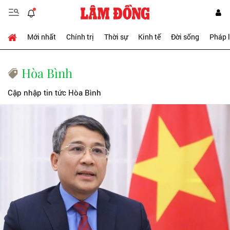
Mới nhất
Chính trị
Thời sự
Kinh tế
Đời sống
Pháp 
Hòa Bình
Cập nhập tin tức Hòa Bình