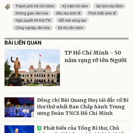
Thành phố Hồ Chí Minh
Kỷ niệm 50 năm
Sài Gòn-Gia Định
Không gian văn hóa
Đầu tàu kinh tế
Phát triển kinh tế
Nghị quyết 09-NQ/TW
Đổi mới sáng tạo
Công nghiệp văn hóa
Đô thị văn minh
BÀI LIÊN QUAN
TP Hồ Chí Minh - 50
năm rạng rỡ tên Người
Đồng chí Bùi Quang Huy tái đắc cử Bí
thư thứ nhất Ban Chấp hành Trung
ương Đoàn TNCS Hồ Chí Minh
Phát biểu của Tổng Bí thư, Chủ