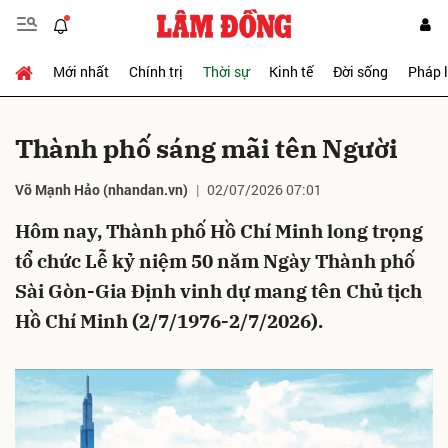
Mới nhất
Chính trị
Thời sự
Kinh tế
Đời sống
Pháp 
Gửi bình luận
Thành phố sáng mãi tên Người
Võ Mạnh Hảo (nhandan.vn)
02/07/2026 07:01
Hôm nay, Thành phố Hồ Chí Minh long trọng
tổ chức Lễ kỷ niệm 50 năm Ngày Thành phố
Sài Gòn-Gia Định vinh dự mang tên Chủ tịch
Hủy
Gửi
Hồ Chí Minh (2/7/1976-2/7/2026).