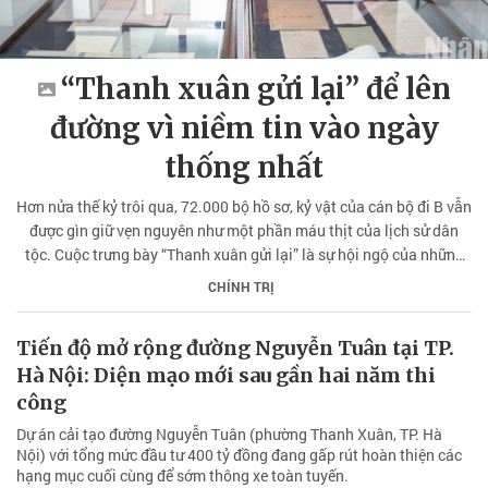
“Thanh xuân gửi lại” để lên
đường vì niềm tin vào ngày
thống nhất
Hơn nửa thế kỷ trôi qua, 72.000 bộ hồ sơ, kỷ vật của cán bộ đi B vẫn
được gìn giữ vẹn nguyên như một phần máu thịt của lịch sử dân
tộc. Cuộc trưng bày “Thanh xuân gửi lại” là sự hội ngộ của những
chứng nhân và chứng tích, đồng thời là nhịp cầu nối liền các thế hệ,
CHÍNH TRỊ
lan tỏa lý tưởng sống cống hiến cao đẹp vì quê hương.
Tiến độ mở rộng đường Nguyễn Tuân tại TP.
Hà Nội: Diện mạo mới sau gần hai năm thi
công
Dự án cải tạo đường Nguyễn Tuân (phường Thanh Xuân, TP. Hà
Nội) với tổng mức đầu tư 400 tỷ đồng đang gấp rút hoàn thiện các
hạng mục cuối cùng để sớm thông xe toàn tuyến.