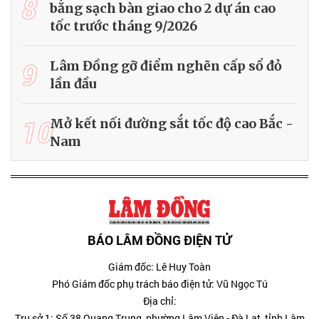
8
bằng sạch bàn giao cho 2 dự án cao
tốc trước tháng 9/2026
9
Lâm Đồng gỡ điểm nghẽn cấp sổ đỏ
lần đầu
10
Mở kết nối đường sắt tốc độ cao Bắc -
Nam
BÁO LÂM ĐỒNG ĐIỆN TỬ
Giám đốc: Lê Huy Toàn
Phó Giám đốc phụ trách báo điện tử: Vũ Ngọc Tú
Địa chỉ:
Trụ sở 1: Số 38 Quang Trung, phường Lâm Viên - Đà Lạt, tỉnh Lâm