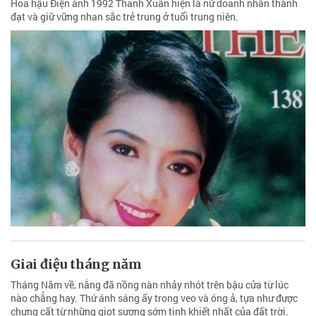
Hoa hậu Điện ảnh 1992 Thanh Xuân hiện là nữ doanh nhân thành
đạt và giữ vững nhan sắc trẻ trung ở tuổi trung niên.
Giai điệu tháng năm
Tháng Năm về, nắng đã nồng nàn nhảy nhót trên bậu cửa từ lúc
nào chẳng hay. Thứ ánh sáng ấy trong veo và óng ả, tựa như được
chưng cất từ những giọt sương sớm tinh khiết nhất của đất trời.