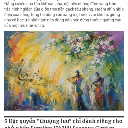
Nắng xuyên qua tán khế sau nhà, dệt nên những đốm vàng tròn
trịa, tinh nghịch đùa giỡn trên nền gạch rêu phong. Ngắm nhìn nhịp
điệu của nắng, lòng tôi bỗng xốn xang một niềm vui khó tả, giống
như cô học trò nhỏ năm nào đang náo nức đứng trước ngưỡng cửa
của một mùa hè rực rỡ.
5 Đặc quyền “thượng lưu” chỉ dành riêng cho