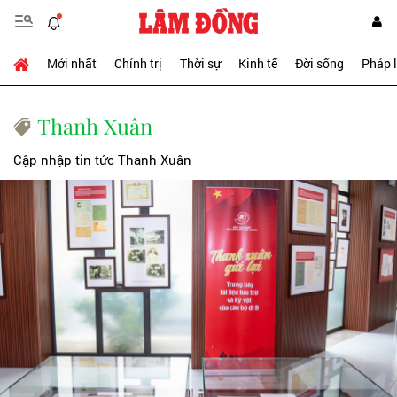
Mới nhất
Chính trị
Thời sự
Kinh tế
Đời sống
Pháp 
Thanh Xuân
Cập nhập tin tức Thanh Xuân