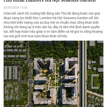
chủ nhân Lumière Hà Nội Seasons Garden
05/05/2026 15:05
Giữa bối cảnh thị trường bất động sản Thủ đô đang bước vào giai
đoạn sàng lọc khắt khe, Lumière Hà Nội Seasons Garden nổi lên
như một biểu tượng của sự duy mỹ và chuẩn mực sống khác biệt.
Không chỉ dừng lại ở một căn hộ, đây là tấm thẻ định danh quyền
lực, kết hợp hoàn hảo giữa vị trí tâm điểm và hệ giá trị sống thượng
lưu mà giới tinh hoa luôn khao khát sở hữu.