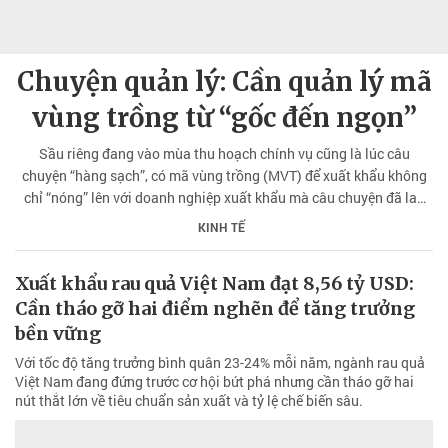
Chuyện quản lý: Cần quản lý mã
vùng trồng từ “gốc đến ngọn”
Sầu riêng đang vào mùa thu hoạch chính vụ cũng là lúc câu
chuyện “hàng sạch”, có mã vùng trồng (MVT) để xuất khẩu không
chỉ “nóng” lên với doanh nghiệp xuất khẩu mà câu chuyện đã lan
tới những mảnh vườn của nông dân. Trong đó việc xây dựng MVT
KINH TẾ
đã khó nhưng quản lý MVT sao cho hiệu quả càng khó hơn. Vì vậy,
cần có sự vào cuộc của các ngành, các cấp quản lý từ “gốc đến
Xuất khẩu rau quả Việt Nam đạt 8,56 tỷ USD:
ngọn”, tránh hiện tượng tiêu cực...
Cần tháo gỡ hai điểm nghẽn để tăng trưởng
bền vững
Với tốc độ tăng trưởng bình quân 23-24% mỗi năm, ngành rau quả
Việt Nam đang đứng trước cơ hội bứt phá nhưng cần tháo gỡ hai
nút thắt lớn về tiêu chuẩn sản xuất và tỷ lệ chế biến sâu.