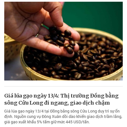
Giá lúa gạo ngày 13/4: Thị trường Đồng bằng
sông Cửu Long đi ngang, giao dịch chậm
Giá lúa gạo ngày 13/4 tại Đồng bằng sông Cửu Long duy trì sự ổn
định. Nguồn cung vụ Đông Xuân dồi dào khiến giao dịch trầm lắng,
giá gạo xuất khẩu 5% tấm giữ mức 445 USD/tấn.