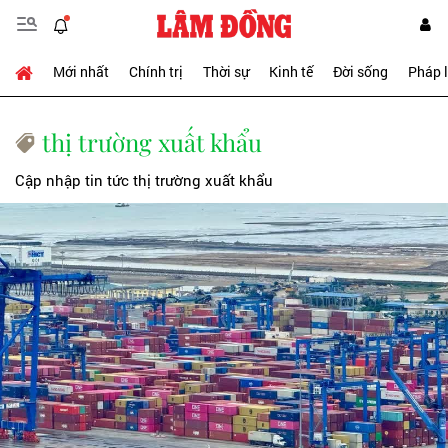
Mới nhất
Chính trị
Thời sự
Kinh tế
Đời sống
Pháp 
thị trường xuất khẩu
Cập nhập tin tức thị trường xuất khẩu