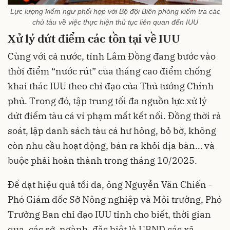
Lực lượng kiểm ngư phối hợp với Bộ đội Biên phòng kiểm tra các
chủ tàu về việc thực hiện thủ tục liên quan đến IUU
Xử lý dứt điểm các tồn tại về IUU
Cùng với cả nước, tỉnh Lâm Đồng đang bước vào
thời điểm “nước rút” của tháng cao điểm chống
khai thác IUU theo chỉ đạo của Thủ tướng Chính
phủ. Trong đó, tập trung tối đa nguồn lực xử lý
dứt điểm tàu cá vi phạm mất kết nối. Đồng thời rà
soát, lập danh sách tàu cá hư hỏng, bỏ bờ, không
còn nhu cầu hoạt động, bán ra khỏi địa bàn… và
buộc phải hoàn thành trong tháng 10/2025.
Để đạt hiệu quả tối đa, ông Nguyễn Văn Chiến -
Phó Giám đốc Sở Nông nghiệp và Môi trường, Phó
Trưởng Ban chỉ đạo IUU tỉnh cho biết, thời gian
qua, các sở, ngành, đặc biệt là UBND các xã,