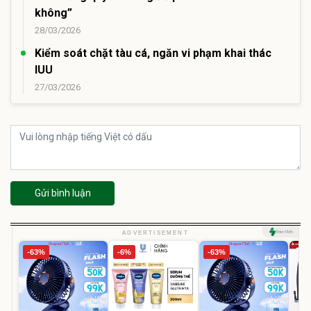
không”
28/03/2026
Kiểm soát chặt tàu cá, ngăn vi phạm khai thác
IUU
27/03/2026
Gửi bình luận
ADVERTISEMENT
-63%
-6%
-63%