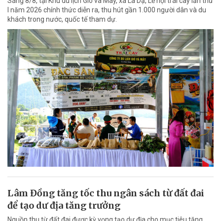
Sáng 8/8, tại Khu du lịch Gió và Mây, xã La Dạ, Lễ hội trái cây lần thứ
I năm 2026 chính thức diễn ra, thu hút gần 1.000 người dân và du
khách trong nước, quốc tế tham dự.
Lâm Đồng tăng tốc thu ngân sách từ đất đai
để tạo dư địa tăng trưởng
Nguồn thu từ đất đai được kỳ vọng tạo dư địa cho mục tiêu tăng