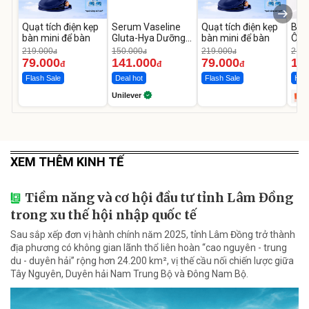
Quạt tích điện kẹp
Serum Vaseline
Quạt tích điện kẹp
Bơm
bàn mini để bàn
Gluta-Hya Dưỡng
bàn mini để bàn
Ô T
Da Sáng Mịn Sau 7
MED
219.000
150.000
219.000
2.69
đ
đ
đ
Ngày
12.
79.000
141.000
79.000
1.
đ
đ
đ
Flash Sale
Deal hot
Flash Sale
Hot 
Unilever
XEM THÊM KINH TẾ
Tiềm năng và cơ hội đầu tư tỉnh Lâm Đồng
trong xu thế hội nhập quốc tế
Sau sắp xếp đơn vị hành chính năm 2025, tỉnh Lâm Đồng trở thành
địa phương có không gian lãnh thổ liên hoàn “cao nguyên - trung
du - duyên hải” rộng hơn 24.200 km², vị thế cầu nối chiến lược giữa
Tây Nguyên, Duyên hải Nam Trung Bộ và Đông Nam Bộ.