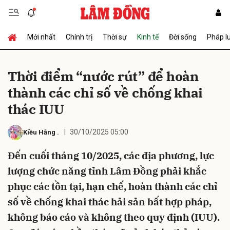
Mới nhất
Chính trị
Thời sự
Kinh tế
Đời sống
Pháp l
Gửi bình luận
Thời điểm “nước rút” để hoàn
thành các chỉ số về chống khai
thác IUU
30/10/2025 05:00
Kiều Hằng
.
Đến cuối tháng 10/2025, các địa phương, lực
Hủy
Gửi
lượng chức năng tỉnh Lâm Đồng phải khắc
phục các tồn tại, hạn chế, hoàn thành các chỉ
số về chống khai thác hải sản bất hợp pháp,
không báo cáo và không theo quy định (IUU).