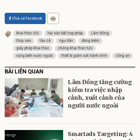
Chia sẻ Facebook
khai thác IUU
hải sản bất hợp pháp
Lâm Đồng
thủy sản
tàu cá
ngư dân
đăng kiểm
giấy phép khai thác
chống khai thác IUU
vùng biển nước ngoài
thiết bị giám sát hành trình
công an
BÀI LIÊN QUAN
Lâm Đồng tăng cường
kiểm tra việc nhập
cảnh, xuất cảnh của
người nước ngoài
Smartads Targeting: 4