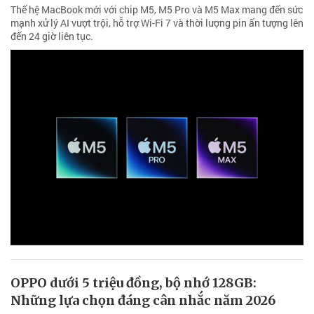
Thế hệ MacBook mới với chip M5, M5 Pro và M5 Max mang đến sức
mạnh xử lý AI vượt trội, hỗ trợ Wi-Fi 7 và thời lượng pin ấn tượng lên
đến 24 giờ liên tục.
OPPO dưới 5 triệu đồng, bộ nhớ 128GB:
Những lựa chọn đáng cân nhắc năm 2026