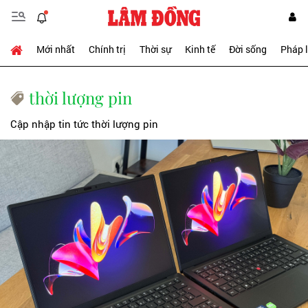
Mới nhất
Chính trị
Thời sự
Kinh tế
Đời sống
Pháp 
thời lượng pin
Cập nhập tin tức thời lượng pin