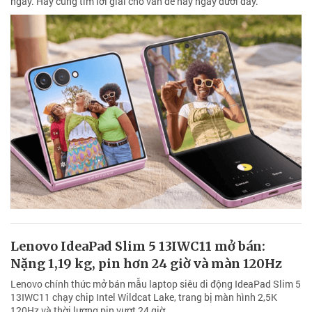
ngày. Hãy cùng tìm lời giải cho vấn đề này ngay dưới đây.
Lenovo IdeaPad Slim 5 13IWC11 mở bán:
Nặng 1,19 kg, pin hơn 24 giờ và màn 120Hz
Lenovo chính thức mở bán mẫu laptop siêu di động IdeaPad Slim 5
13IWC11 chạy chip Intel Wildcat Lake, trang bị màn hình 2,5K
120Hz và thời lượng pin vượt 24 giờ.