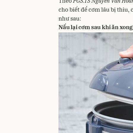
Theo
PGS.TS Nguyễn Văn Hoan
cho biết để cơm lâu bị thiu,
như sau:
Nấu lại cơm sau khi ăn xong