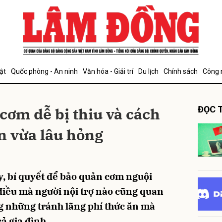
bình luận
ật
Quốc phòng - An ninh
Văn hóa - Giải trí
Du lịch
Chính sách
Công 
cơm dễ bị thiu và cách
ĐỌC T
n vừa lâu hỏng
Hủy
G
, bí quyết để bảo quản cơm nguội
 điều mà người nội trợ nào cũng quan
g những tránh lãng phí thức ăn mà
ả gia đình.