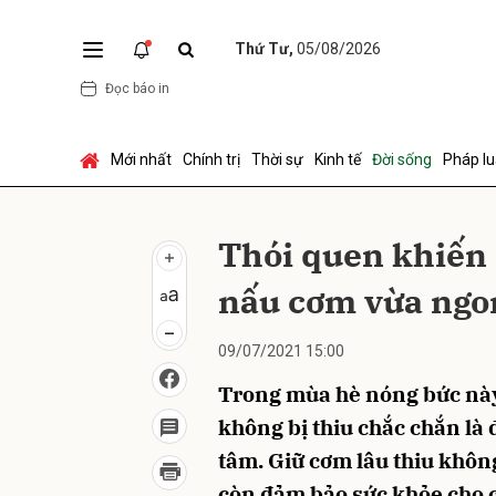
Thứ Tư,
05/08/2026
Đọc báo in
Gửi 
Mới nhất
Chính trị
Thời sự
Kinh tế
Đời sống
Pháp lu
Thói quen khiến 
nấu cơm vừa ngo
09/07/2021 15:00
Trong mùa hè nóng bức này
không bị thiu chắc chắn là
tâm. Giữ cơm lâu thiu khôn
còn đảm bảo sức khỏe cho c