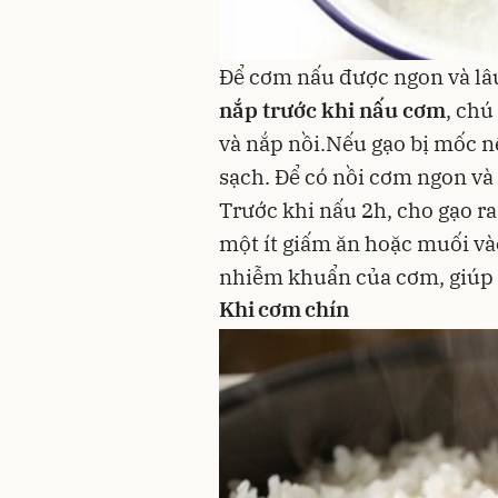
Để cơm nấu được ngon và lâu
nắp trước khi nấu cơm
, chú
và nắp nồi.Nếu
gạo
bị mốc nê
sạch. Để có nồi cơm ngon và 
Trước khi nấu 2h, cho gạo ra
một ít
giấm ăn
hoặc
muối
và
nhiễm khuẩn của cơm, giúp 
Khi cơm chín