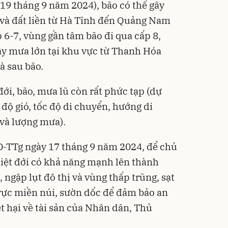
19 tháng 9 năm 2024), bão có thể gây
 và đất liền từ Hà Tĩnh đến Quảng Nam
 6-7, vùng gần tâm bão đi qua cấp 8,
gây mưa lớn tại khu vực từ Thanh Hóa
à sau bão.
đới, bão, mưa lũ còn rất phức tạp (dự
 độ gió, tốc độ di chuyển, hướng di
và lượng mưa).
Đ-TTg ngày 17 tháng 9 năm 2024, để chủ
iệt đới có khả năng mạnh lên thành
 ngập lụt đô thị và vùng thấp trũng, sạt
u vực miền núi, sườn dốc để đảm bảo an
t hại về tài sản của Nhân dân, Thủ