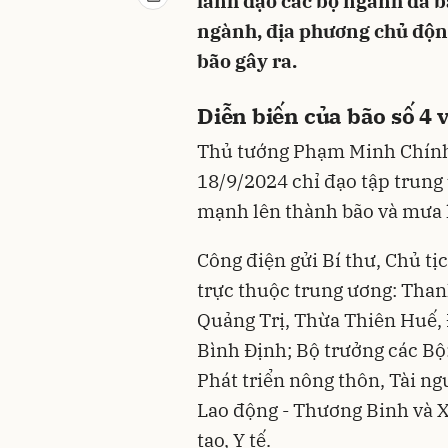
lãnh đạo các bộ ngành đã b
ngành, địa phương chủ động
bão gây ra.
Diễn biến của bão số 4 
Thủ tướng Phạm Minh Chính
18/9/2024 chỉ đạo tập trung
mạnh lên thành bão và mưa 
Công điện gửi Bí thư, Chủ t
trực thuộc trung ương: Tha
Quảng Trị, Thừa Thiên Huế,
Bình Định; Bộ trưởng các Bộ
Phát triển nông thôn, Tài ng
Lao động - Thương Binh và X
tạo, Y tế.