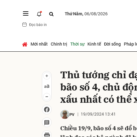
Thứ Năm,
06/08/2026
Đọc báo in
Gửi 
Mới nhất
Chính trị
Thời sự
Kinh tế
Đời sống
Pháp l
Thủ tướng chỉ đạ
bão số 4, chủ độ
xấu nhất có thể 
19/09/2024 13:41
PV
Chiều 19/9, bão số 4 sẽ đổ 