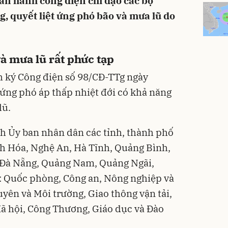
an hành công điện chỉ đạo các bộ
, quyết liệt ứng phó bão và mưa lũ do
và mưa lũ rất phức tạp
 ký Công điện số 98/CĐ-TTg ngày
 ứng phó áp thấp nhiệt đới có khả năng
lũ.
ịch Ủy ban nhân dân các tỉnh, thành phố
nh Hóa, Nghệ An, Hà Tĩnh, Quảng Bình,
 Đà Nẵng, Quảng Nam, Quảng Ngãi,
: Quốc phòng, Công an, Nông nghiệp và
uyên và Môi trường, Giao thông vận tải,
ã hội, Công Thương, Giáo dục và Đào