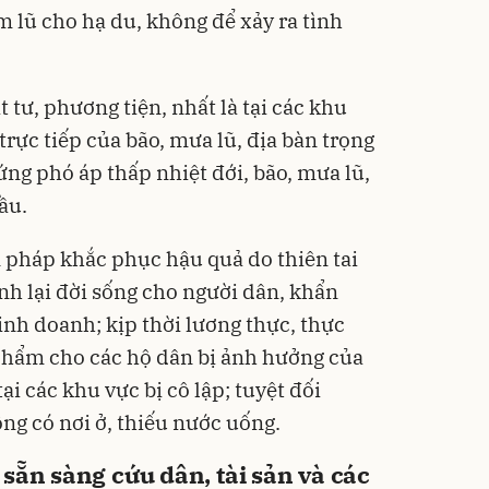
m lũ cho hạ du, không để xảy ra tình
t tư, phương tiện, nhất là tại các khu
rực tiếp của bão, mưa lũ, địa bàn trọng
ứng phó áp thấp nhiệt đới, bão, mưa lũ,
ầu.
n pháp khắc phục hậu quả do thiên tai
nh lại đời sống cho người dân, khẩn
inh doanh; kịp thời lương thực, thực
hẩm cho các hộ dân bị ảnh hưởng của
tại các khu vực bị cô lập; tuyệt đối
hông có nơi ở, thiếu nước uống.
sẵn sàng cứu dân, tài sản và các