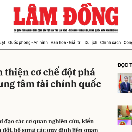
bình luận
uật
Quốc phòng - An ninh
Văn hóa - Giải trí
Du lịch
Chính sách
Công
ĐỌC T
 thiện cơ chế đột phá
ung tâm tài chính quốc
Hủy
G
ỉ đạo các cơ quan nghiên cứu, kiến
 đổi, bổ sung các quy định liên quan