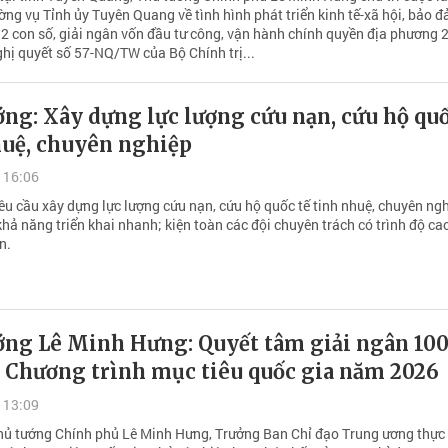
ờng vụ Tỉnh ủy Tuyên Quang về tình hình phát triển kinh tế-xã hội, bảo 
 2 con số, giải ngân vốn đầu tư công, vận hành chính quyền địa phương 2
ghị quyết số 57-NQ/TW của Bộ Chính trị...
ng: Xây dựng lực lượng cứu nạn, cứu hộ quố
huệ, chuyên nghiệp
 16:06
êu cầu xây dựng lực lượng cứu nạn, cứu hộ quốc tế tinh nhuệ, chuyên ngh
hả năng triển khai nhanh; kiện toàn các đội chuyên trách có trình độ ca
n.
ớng Lê Minh Hưng: Quyết tâm giải ngân 10
c Chương trình mục tiêu quốc gia năm 2026
 13:09
hủ tướng Chính phủ Lê Minh Hưng, Trưởng Ban Chỉ đạo Trung ương thực