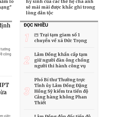
hăm lo
hy sinh của các thế hệ cha anh
mạng"
sẽ mãi mãi được khắc ghi trong
lòng dân tộc
ĐỌC NHIỀU
định
1
Trại tạm giam số 1
chuyển về xã Đức Trọng
ủ tướng
về công
Lâm Đồng khẩn cấp tạm
2
giữ người đàn ông chống
người thi hành công vụ
Phó Bí thư Thường trực
THPT
Tỉnh ủy Lâm Đồng Đặng
3
Hồng Sỹ kiểm tra tiến độ
gừa
Cảng hàng không Phan
Thiết
àm việc
Lâm Đồng đôn đốc tiến độ