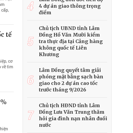
4
đảm
4 dự án giao thông trọng
 cấp,
điểm
Chủ tịch UBND tỉnh Lâm
c tế
Đồng Hồ Văn Mười kiểm
5
tra thực địa tại Cảng hàng
không quốc tế Liên
Khương
iệp, cơ
o về tìm
Lâm Đồng quyết tâm giải
6
phóng mặt bằng sạch bàn
giao cho 2 dự án cao tốc
trước tháng 9/2026
0%
Chủ tịch HĐND tỉnh Lâm
7
Đồng Lưu Văn Trung thăm
hỏi gia đình nạn nhân đuối
nước
 hiện