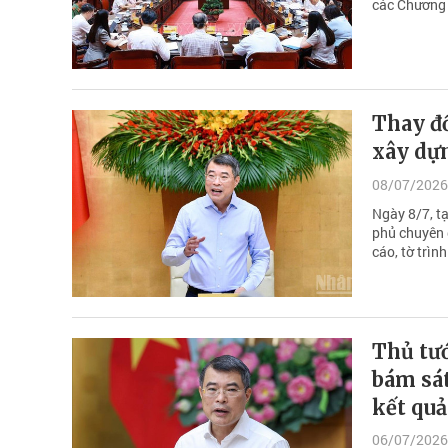
các Chương t
Thay đ
xây dựn
08/07/2026
Ngày 8/7, t
phủ chuyên 
cáo, tờ trìn
Thủ tư
bám sát
kết quả
06/07/2026