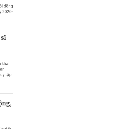
Hội đồng
ỳ 2026-
 sĩ
n khai
ban
quy tập
ộng,