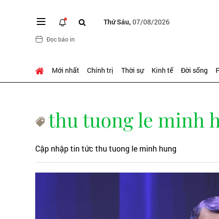
Thứ Sáu,
07/08/2026
Đọc báo in
Mới nhất
Chính trị
Thời sự
Kinh tế
Đời sống
P
thu tuong le minh 
Cập nhập tin tức thu tuong le minh hung