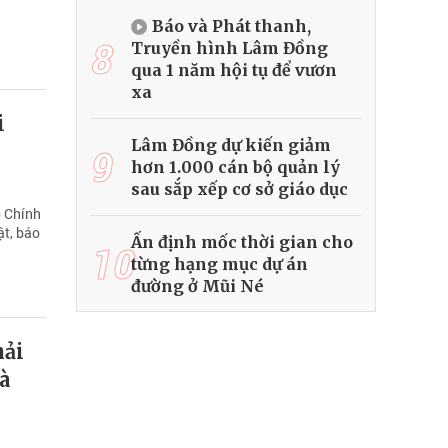
Báo và Phát thanh,
8
Truyền hình Lâm Đồng
qua 1 năm hội tụ để vươn
xa
i
Lâm Đồng dự kiến giảm
9
hơn 1.000 cán bộ quản lý
sau sắp xếp cơ sở giáo dục
p Chính
ật, báo
Ấn định mốc thời gian cho
10
từng hạng mục dự án
đường ở Mũi Né
hải
à