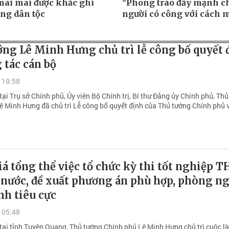
mãi mãi được khắc ghi
"Phong trào đẩy mạnh c
òng dân tộc
người có công với cách 
ng Lê Minh Hưng chủ trì lễ công bố quyết 
 tác cán bộ
 19:58
tại Trụ sở Chính phủ, Ủy viên Bộ Chính trị, Bí thư Đảng ủy Chính phủ, Th
ê Minh Hưng đã chủ trì Lễ công bố quyết định của Thủ tướng Chính phủ 
á tổng thể việc tổ chức kỳ thi tốt nghiệp 
 nước, đề xuất phương án phù hợp, phòng n
nh tiêu cực
 05:48
 tại tỉnh Tuyên Quang, Thủ tướng Chính phủ Lê Minh Hưng chủ trì cuộc l