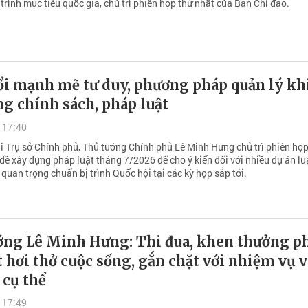
rình mục tiêu quốc gia, chủ trì phiên họp thứ nhất của Ban Chỉ đạo.
ổi mạnh mẽ tư duy, phương pháp quản lý kh
g chính sách, pháp luật
 17:40
ại Trụ sở Chính phủ, Thủ tướng Chính phủ Lê Minh Hưng chủ trì phiên họ
đề xây dựng pháp luật tháng 7/2026 để cho ý kiến đối với nhiều dự án lu
h quan trọng chuẩn bị trình Quốc hội tại các kỳ họp sắp tới.
ớng Lê Minh Hưng: Thi đua, khen thưởng p
 hơi thở cuộc sống, gắn chặt với nhiệm vụ v
 cụ thể
 17:49