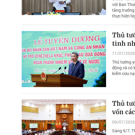
với Ban Thư
tăng trưởng
thực hiện N
Thủ tướ
tinh n
11/07/2026
Thủ tướng y
động và có k
kiếm cứu nạ
Thủ tư
vốn cá
09/07/2026
Sáng 9/7, T