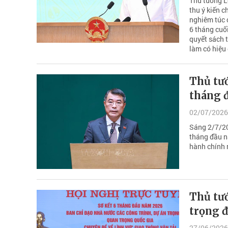
Thủ tướng L
thu ý kiến c
nghiêm túc c
6 tháng cuối
quyết sách t
làm có hiệu
Thủ tướ
tháng 
02/07/2026
Sáng 2/7/20
tháng đầu n
hành chính 
Thủ tướ
trọng đ
27/06/2026