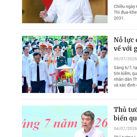
Chiều ngày 
Thi đua-Khe
2031.
Nỗ lực 
về với 
06/07/2026
Sáng 6/7, t
tìm kiếm, qu
nhân dân Th
và xác định 
Thủ tư
biến qu
04/07/2026