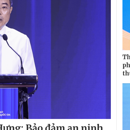
Th
ph
th
Hưng: Bảo đảm an ninh