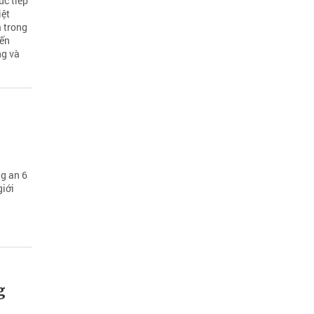
úc tiếp
iệt
a trong
iến
ng và
ng an 6
giới
g