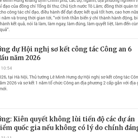
ê Minh Hưng khẳng định Chính phủ, các bộ, ngành, địa phương nghiêm t
hỉ đạo của đồng chí Tổng Bí thư, Chủ tịch nước Tô Lâm; đồng thời quán tr
ho công tác chỉ đạo, điều hành để đạt được kết quả tốt hơn, cao hơn nữ
 năm và trong thời gian tới, "với tinh thần biến ý chí thành hành động, b
hành kết quả, nói là làm, làm ngay, làm đúng, làm quyết liệt, làm đến cù
 quả".
ng dự Hội nghị sơ kết công tác Công an 6
đầu năm 2026
 10:54
26, tại Hà Nội, Thủ tướng Lê Minh Hưng dự Hội nghị sơ kết công tác Cô
ăm 2026 và sơ kết 1 năm tổ chức Công an địa phương 2 cấp gắn với địa 
mới.
ng: Kiên quyết không lùi tiến độ các dự án
iểm quốc gia nếu không có lý do chính đán
 21:11