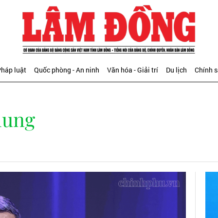
háp luật
Quốc phòng - An ninh
Văn hóa - Giải trí
Du lịch
Chính 
hung