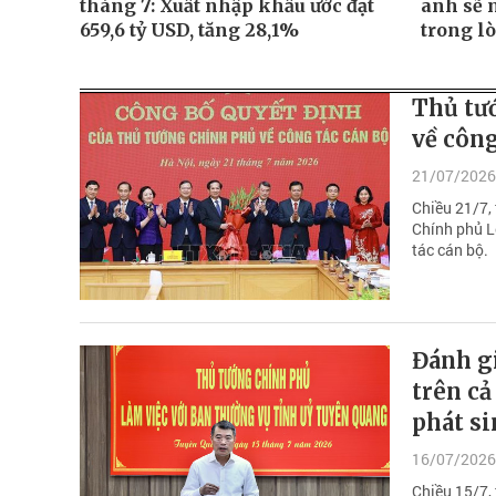
tháng 7: Xuất nhập khẩu ước đạt
anh sẽ 
659,6 tỷ USD, tăng 28,1%
trong l
Thủ tướ
về công
21/07/2026
Chiều 21/7, 
Chính phủ L
tác cán bộ.
Đánh gi
trên cả
phát si
16/07/2026
Chiều 15/7,