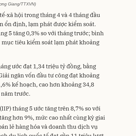
ơng Giang/TTXVN)
 tế-xã hội trong tháng 4 và 4 tháng đầu
ản ổn định, lạm phát được kiểm soát.
áng 5 tăng 0,3% so với tháng trước; bình
t mục tiêu kiểm soát lạm phát khoảng
áng ước đạt 1,34 triệu tỷ đồng, bằng
Giải ngân vốn đầu tư công đạt khoảng
1,6% kế hoạch, cao hơn khoảng 34,8
ỳ năm trước.
(IIP) tháng 5 ước tăng trên 8,7% so với
 tăng hơn 9%, mức cao nhất cùng kỳ giai
án lẻ hàng hóa và doanh thu dịch vụ
ch du lịch quốc tế đạt gần 11 triệu lượt,