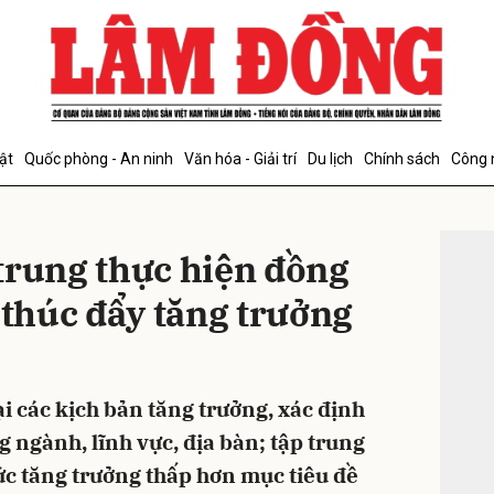
bình luận
ật
Quốc phòng - An ninh
Văn hóa - Giải trí
Du lịch
Chính sách
Công 
ĐỌC T
trung thực hiện đồng
 thúc đẩy tăng trưởng
Hủy
G
ại các kịch bản tăng trưởng, xác định
g ngành, lĩnh vực, địa bàn; tập trung
ức tăng trưởng thấp hơn mục tiêu đề