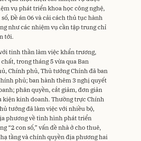
Flash
hiệm vụ phát triển khoa học công nghệ,
 số, Đề án 06 và cải cách thủ tục hành
ng như các nhiệm vụ cần tập trung chỉ
n tới.
với tinh thần làm việc khẩn trương,
 chất, trong tháng 5 vừa qua Ban
Bạt p
cấp, 
ủ, Chính phủ, Thủ tướng Chính đã ban
lớp
392.0
325
Chính phủ; ban hành thêm 3 nghị quyết
Đã bá
doanh; phân quyền, cắt giảm, đơn giản
u kiện kinh doanh. Thường trực Chính
hủ tướng đã làm việc với nhiều bộ,
ịa phương về tình hình phát triển
ởng “2 con số,” vấn đề nhà ở cho thuê,
 hạ tầng và chính quyền địa phương hai