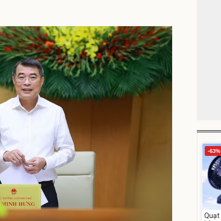
-63%
Quạt 