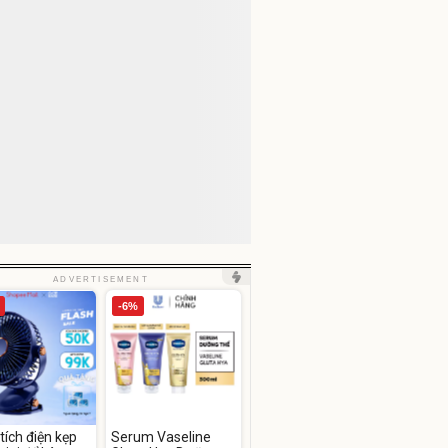
ADVERTISEMENT
-6%
tích điện kẹp
Serum Vaseline