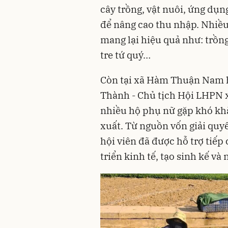
cây trồng, vật nuôi, ứng dụn
để nâng cao thu nhập. Nhiề
mang lại hiệu quả như: trồng
tre tứ quý…
Còn tại xã Hàm Thuận Nam h
Thành - Chủ tịch Hội LHPN xã
nhiều hộ phụ nữ gặp khó khă
xuất. Từ nguồn vốn giải quyế
hội viên đã được hỗ trợ tiếp
triển kinh tế, tạo sinh kế và