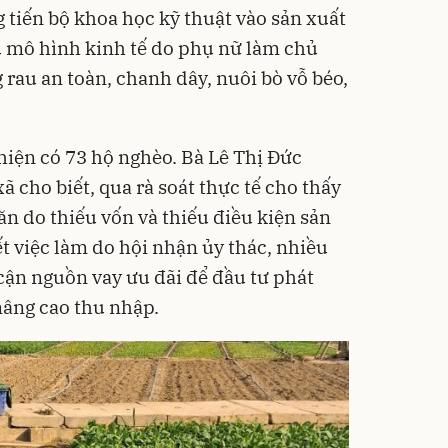
g tiến bộ khoa học kỹ thuật vào sản xuất
u mô hình kinh tế do phụ nữ làm chủ
 rau an toàn, chanh dây, nuôi bò vỗ béo,
iện có 73 hộ nghèo. Bà Lê Thị Đức
 cho biết, qua rà soát thực tế cho thấy
n do thiếu vốn và thiếu điều kiện sản
t việc làm do hội nhận ủy thác, nhiều
 cận nguồn vay ưu đãi để đầu tư phát
 nâng cao thu nhập.