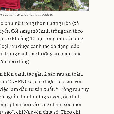
 cây ăn trái cho hiệu quả kinh tế
ộ phụ nữ trong thôn Lương Hòa (xã
yển đổi sang mô hình trồng rau theo
ôn có khoảng 10 hộ trồng rau với tổng
 loại rau được canh tác đa dạng, đáp
hú trọng canh tác hướng an toàn thực
ời tiêu dùng.
 hiện canh tác gần 2 sào rau an toàn.
 nữ (LHPN) xã, chị được tiếp cận vốn
việc làm đầu tư sản xuất. “Trồng rau tuy
có nguồn thu thường xuyên, ổn định
giống, phân bón và công chăm sóc mỗi
/ sào”, chị Nguyên chia sẻ. Theo chị