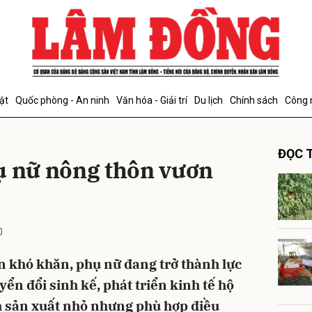
bình luận
ật
Quốc phòng - An ninh
Văn hóa - Giải trí
Du lịch
Chính sách
Công 
ĐỌC T
ụ nữ nông thôn vươn
0
Hủy
G
 khó khăn, phụ nữ đang trở thành lực
ển đổi sinh kế, phát triển kinh tế hộ
h sản xuất nhỏ nhưng phù hợp điều