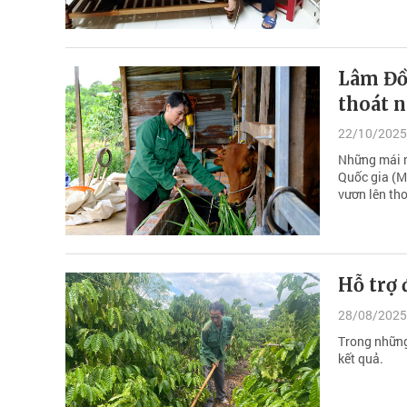
Lâm Đồ
thoát 
22/10/2025
Những mái n
Quốc gia (M
vươn lên th
Hỗ trợ
28/08/2025
Trong những
kết quả.