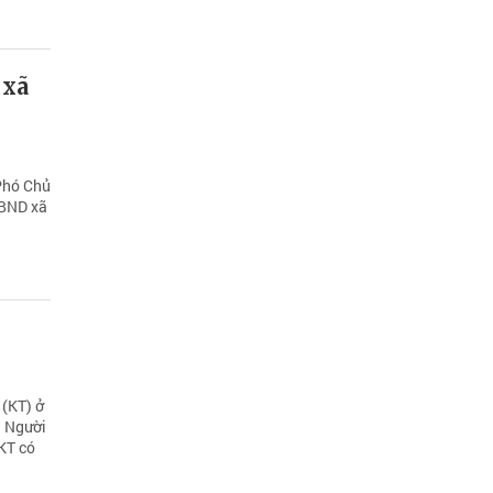
 xã
Phó Chủ
UBND xã
 (KT) ở
i Người
 KT có