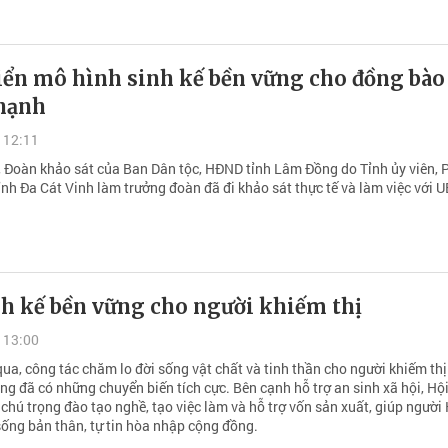
iển mô hình sinh kế bền vững cho đồng bào
hạnh
 12:11
 Đoàn khảo sát của Ban Dân tộc, HĐND tỉnh Lâm Đồng do Tỉnh ủy viên, 
ỉnh Đa Cát Vinh làm trưởng đoàn đã đi khảo sát thực tế và làm việc với 
.
nh kế bền vững cho người khiếm thị
 13:00
ua, công tác chăm lo đời sống vật chất và tinh thần cho người khiếm thị
ng đã có những chuyển biến tích cực. Bên cạnh hỗ trợ an sinh xã hội, Hộ
chú trọng đào tạo nghề, tạo việc làm và hỗ trợ vốn sản xuất, giúp người
sống bản thân, tự tin hòa nhập cộng đồng.