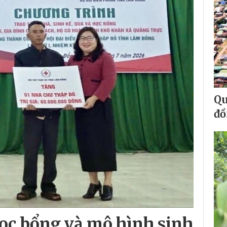
Qu
đồ
học bổng và mô hình sinh