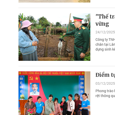
"Thế t
vững
24/12/2025
Công ty TNH
chân tại Lâ
dựng sinh k
Điểm t
03/12/2025
Phong trào h
rệt thông q