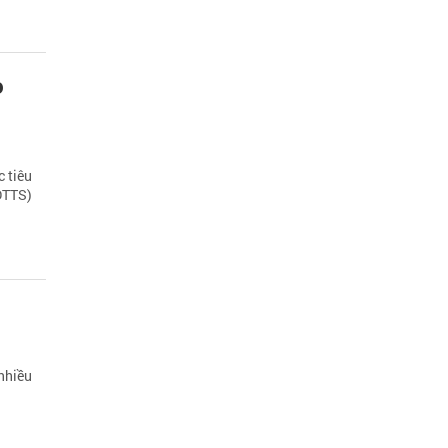
o
 tiêu
DTTS)
nhiều