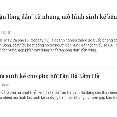
rận lòng dân" từ những mô hình sinh kế bền
 13:15
H MTV Cà phê 15 (Công ty 15) là doanh nghiệp thuộc Bộ Quốc phòng đ
m Đồng, có nhiều hoạt động hỗ trợ người dân vùng dân tộc thiểu số (DTT
ế bền vững, góp phần xây dựng "thế trận lòng dân" bền vững.
ựa sinh kế cho phụ nữ Tân Hà Lâm Hà
 05:02
ỗ trợ phụ nữ phát triển kinh tế tại xã Tân Hà Lâm Hà đang cho thấy hiệu
ua nhiều mô hình tạo sinh kế và đồng hành với những hội viên gặp khó kh