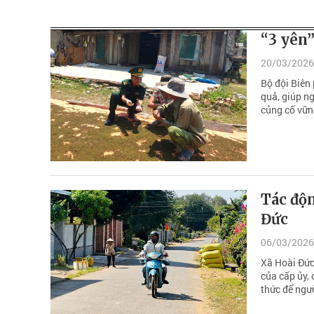
“3 yên
20/03/2026
Bộ đội Biên 
quả, giúp ng
củng cố vữn
Tác độ
Đức
06/03/2026
Xã Hoài Đức
của cấp ủy,
thức để ngư