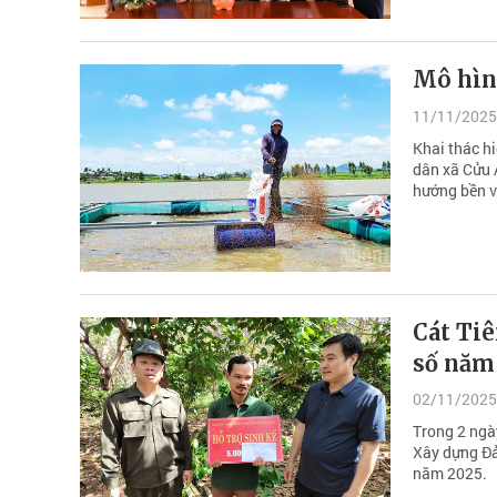
Mô hìn
11/11/2025
Khai thác h
dân xã Cửu A
hướng bền 
Cát Tiê
số năm
02/11/2025
Trong 2 ngà
Xây dựng Đả
năm 2025.