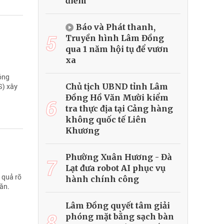
điểm
Báo và Phát thanh,
5
Truyền hình Lâm Đồng
qua 1 năm hội tụ để vươn
xa
óng
Chủ tịch UBND tỉnh Lâm
S) xây
Đồng Hồ Văn Mười kiểm
6
tra thực địa tại Cảng hàng
không quốc tế Liên
Khương
Phường Xuân Hương - Đà
7
Lạt đưa robot AI phục vụ
 quả rõ
hành chính công
ăn.
Lâm Đồng quyết tâm giải
8
phóng mặt bằng sạch bàn