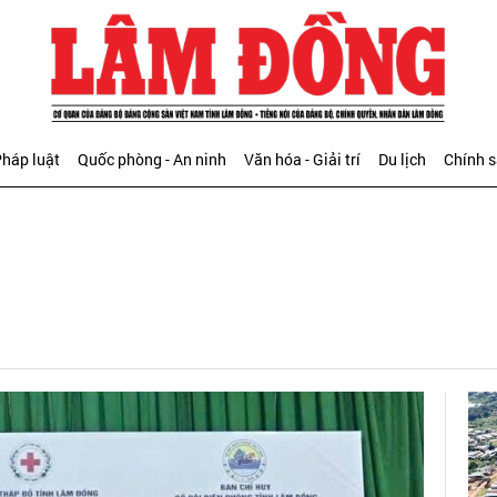
háp luật
Quốc phòng - An ninh
Văn hóa - Giải trí
Du lịch
Chính 