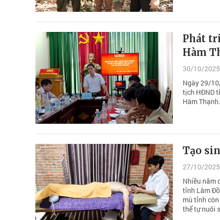
Phát tr
Hàm T
30/10/2025
Ngày 29/10,
tịch HĐND t
Hàm Thạnh
Tạo si
27/10/2025
Nhiều năm q
tỉnh Lâm Đồ
mù tỉnh còn 
thể tự nuôi 