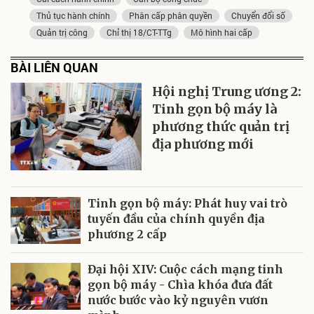
Thủ tục hành chính
Phân cấp phân quyền
Chuyển đổi số
Quản trị công
Chỉ thị 18/CT-TTg
Mô hình hai cấp
BÀI LIÊN QUAN
Hội nghị Trung ương 2:
Tinh gọn bộ máy là
phương thức quản trị
địa phương mới
Tinh gọn bộ máy: Phát huy vai trò
tuyến đầu của chính quyền địa
phương 2 cấp
Đại hội XIV: Cuộc cách mạng tinh
gọn bộ máy - Chìa khóa đưa đất
nước bước vào kỷ nguyên vươn