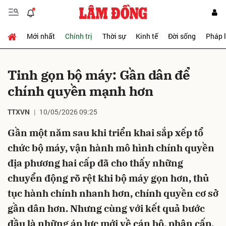
Mới nhất
Chính trị
Thời sự
Kinh tế
Đời sống
Pháp 
Gửi bình luận
Tinh gọn bộ máy: Gần dân để
chính quyền mạnh hơn
TTXVN
10/05/2026 09:25
Gần một năm sau khi triển khai sắp xếp tổ
chức bộ máy, vận hành mô hình chính quyền
Hủy
Gửi
địa phương hai cấp đã cho thấy những
chuyển động rõ rệt khi bộ máy gọn hơn, thủ
tục hành chính nhanh hơn, chính quyền cơ sở
gần dân hơn. Nhưng cùng với kết quả bước
đầu là những áp lực mới về cán bộ, phân cấp,