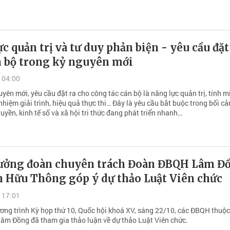
c quản trị và tư duy phản biện - yêu cầu đặt
n bộ trong kỷ nguyên mới
 04:00
yên mới, yêu cầu đặt ra cho công tác cán bộ là năng lực quản trị, tính m
nhiệm giải trình, hiệu quả thực thi… Đây là yêu cầu bắt buộc trong bối c
yền, kinh tế số và xã hội tri thức đang phát triển nhanh…
ưởng đoàn chuyên trách Đoàn ĐBQH Lâm Đ
 Hữu Thông góp ý dự thảo Luật Viên chức
 17:01
ương trình Kỳ họp thứ 10, Quốc hội khoá XV, sáng 22/10, các ĐBQH thuộ
âm Đồng đã tham gia thảo luận về dự thảo Luật Viên chức.