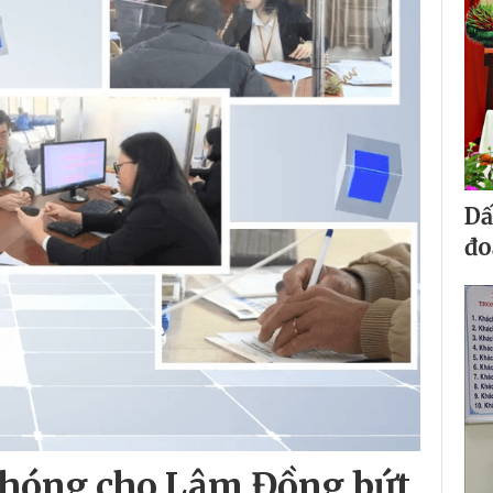
Dấ
đo
 phóng cho Lâm Đồng bứt