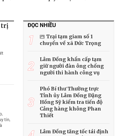
ĐỌC NHIỀU
trị
1
Trại tạm giam số 1
chuyển về xã Đức Trọng
ét
Lâm Đồng khẩn cấp tạm
2
giữ người đàn ông chống
người thi hành công vụ
Phó Bí thư Thường trực
Tỉnh ủy Lâm Đồng Đặng
3
Hồng Sỹ kiểm tra tiến độ
Cảng hàng không Phan
p,
Thiết
y tín,
hà
4
Lâm Đồng tăng tốc tái định