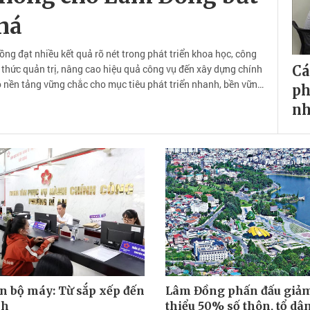
há
g đạt nhiều kết quả rõ nét trong phát triển khoa học, công
 thức quản trị, nâng cao hiệu quả công vụ đến xây dựng chính
Cá
 nền tảng vững chắc cho mục tiêu phát triển nhanh, bền vững
ph
nguyên số.
n
n bộ máy: Từ sắp xếp đến
Lâm Đồng phấn đấu giảm
nh
thiểu 50% số thôn, tổ dâ