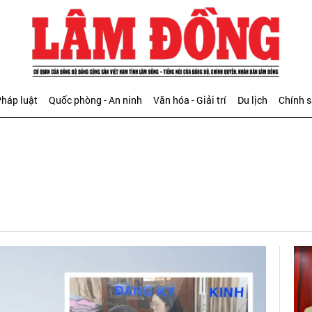
háp luật
Quốc phòng - An ninh
Văn hóa - Giải trí
Du lịch
Chính 