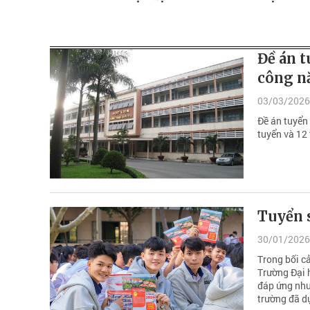
Đề án t
công n
03/03/2026
Đề án tuyển
tuyển và 12
Tuyển 
30/01/2026
Trong bối c
Trường Đại h
đáp ứng nhu
trường đã d