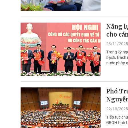
Năng lự
cho cá
23/11/2025
Trong kỷ ngu
bạch, trách 
nước pháp qu
Phó Tr
Nguyễn
22/10/2025
Tiếp tục ch
ĐBQH tỉnh L