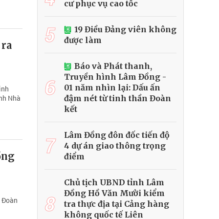
cư phục vụ cao tốc
5
19 Điều Đảng viên không
được làm
 ra
Báo và Phát thanh,
Truyền hình Lâm Đồng -
6
01 năm nhìn lại: Dấu ấn
inh
đậm nét từ tinh thần Đoàn
ảnh Nhà
kết
Lâm Đồng đôn đốc tiến độ
7
4 dự án giao thông trọng
ồng
điểm
Chủ tịch UBND tỉnh Lâm
Đồng Hồ Văn Mười kiểm
8
c Đoàn
tra thực địa tại Cảng hàng
không quốc tế Liên