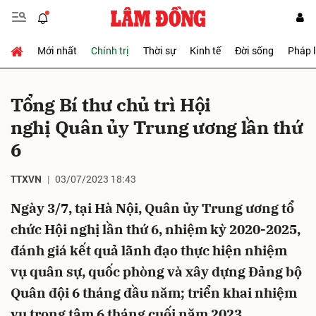
Mới nhất
Chính trị
Thời sự
Kinh tế
Đời sống
Pháp 
Gửi bình luận
Tổng Bí thư chủ trì Hội
nghị Quân ủy Trung ương lần thứ
6
TTXVN
03/07/2023 18:43
Ngày 3/7, tại Hà Nội, Quân ủy Trung ương tổ
Hủy
Gửi
chức Hội nghị lần thứ 6, nhiệm kỳ 2020-2025,
đánh giá kết quả lãnh đạo thực hiện nhiệm
vụ quân sự, quốc phòng và xây dựng Đảng bộ
Quân đội 6 tháng đầu năm; triển khai nhiệm
vụ trọng tâm 6 tháng cuối năm 2023.