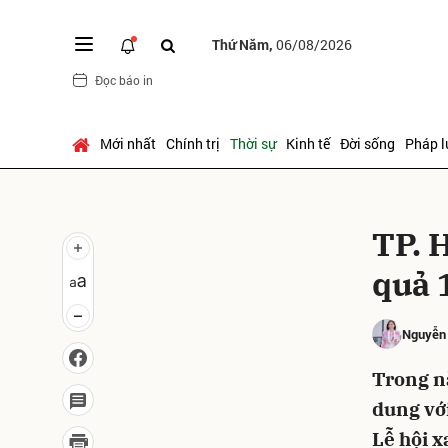
Thứ Năm,
06/08/2026
Đọc báo in
Gửi 
Mới nhất
Chính trị
Thời sự
Kinh tế
Đời sống
Pháp l
TP. 
quả 
Nguyễn
Trong nă
dung vớ
Lễ hội x