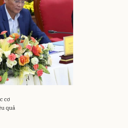
c cơ
ệu quả