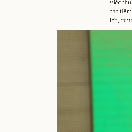
Việc thự
các tiềm
ích, cùn