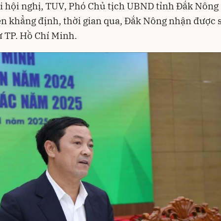
ại hội nghị, TUV, Phó Chủ tịch UBND tỉnh Đắk Nông
n khẳng định, thời gian qua, Đắk Nông nhận được s
từ TP. Hồ Chí Minh.