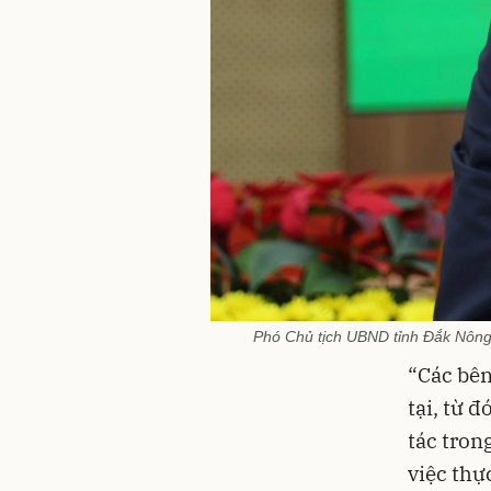
Phó Chủ tịch UBND tỉnh Đắk Nông 
“Các bên
tại, từ 
tác tron
việc thự