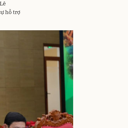
 Lê
ự hỗ trợ