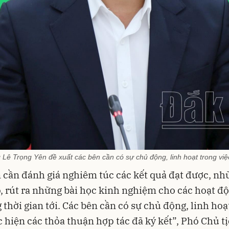
Lê Trọng Yên đề xuất các bên cần có sự chủ động, linh hoạt trong việc
 cần đánh giá nghiêm túc các kết quả đạt được, nh
đó, rút ra những bài học kinh nghiệm cho các hoạt đ
g thời gian tới. Các bên cần có sự chủ động, linh hoạ
c hiện các thỏa thuận hợp tác đã ký kết”, Phó Chủ t