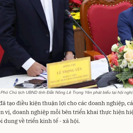
Phó Chủ tịch UBND tỉnh Đắk Nông Lê Trọng Yên phát biểu tại hội nghị
đã tạo điều kiện thuận lợi cho các doanh nghiệp, cá
n vị, doanh nghiệp mỗi bên triển khai thực hiện hi
 dung về triển kinh tế - xã hội.