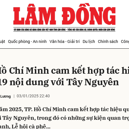
bình luận
uật
Quốc phòng - An ninh
Văn hóa - Giải trí
Du lịch
Chính sách
Công
Hồ Chí Minh cam kết hợp tác h
19 nội dung với Tây Nguyên
03/01/2025 22:40
 Lương
Hủy
G
m 2025, TP. Hồ Chí Minh cam kết hợp tác hiệu qu
i Tây Nguyên, trong đó có những sự kiện quan t
anh, Lễ hội cà phê...