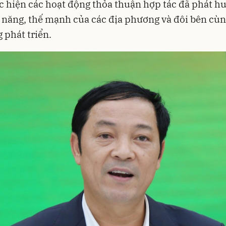
c hiện các hoạt động thỏa thuận hợp tác đã phát h
 năng, thế mạnh của các địa phương và đôi bên cùng
g phát triển.