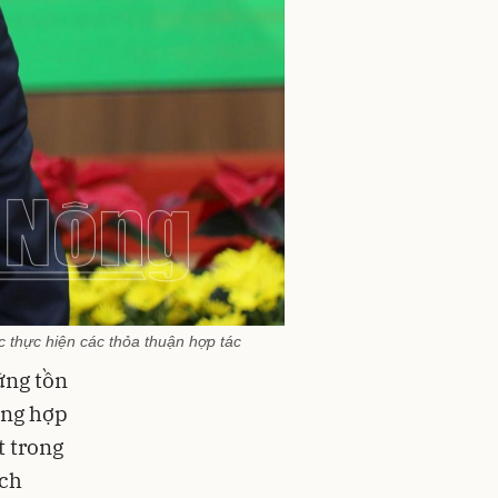
 thực hiện các thỏa thuận hợp tác
ững tồn
ộng hợp
t trong
ịch