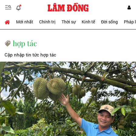
Mới nhất
Chính trị
Thời sự
Kinh tế
Đời sống
Pháp 
hợp tác
Cập nhập tin tức hợp tác