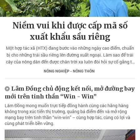
Niềm vui khi được cấp mã số
xuất khẩu sầu riêng
Một hợp tác xã (HTX) đang bước vào những ngày cao điểm, chuẩn
bị cho những trái sầu riêng lên đường xuất ngoại. Làm sao để trái
cây của nông dân đến được chân trời xa luôn đòi hỏi sự cố gắng từ
người nông dân sản xuất tới người quản lý.
NÔNG NGHIỆP - NÔNG THÔN
Lâm Đồng chủ động kết nối, mở đường bay
mới trên tinh thần “Win - Win”
Lâm Đồng mong muốn trực tiếp đồng hành cùng các hãng hàng
không trong xúc tiến thị trường, quảng bá điểm đến và mở rộng
mạng bay trên tinh thần “win-win” – cùng hợp tác, cùng có lợi và
cùng phát triển bền vững.