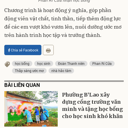
Phan Rí Cửa nhận học bổng
Chương trình là hoạt động ý nghĩa, góp phần
động viên vật chất, tinh thần, tiếp thêm động lực
để các em vượt khó vươn lên, nuôi dưỡng ước mơ
trên hành trình học tập và trưởng thành.
Chia sẻ Facebook
học bổng
học sinh
Đoàn Thanh niên
Phan Rí Cửa
Thắp sáng ước mơ
nhà hảo tâm
BÀI LIÊN QUAN
Phường B’Lao xây
dựng cổng trường văn
minh và tặng học bổng
cho học sinh khó khăn