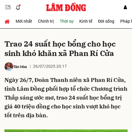
Mới nhất
Chính trị
Thời sự
Kinh tế
Đời sống
Pháp 
Gửi bình luận
Trao 24 suất học bổng cho học
sinh khó khăn xã Phan Rí Cửa
26/07/2025 20:17
Tân Hòa
Ngày 26/7, Đoàn Thanh niên xã Phan Rí Cửa,
tỉnh Lâm Đồng phối hợp tổ chức Chương trình
Hủy
Gửi
Thắp sáng ước mơ, trao 24 suất học bổng trị
giá 40 triệu đồng cho học sinh vượt khó học
tốt trên địa bàn.