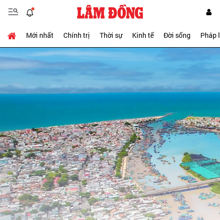
Mới nhất
Chính trị
Thời sự
Kinh tế
Đời sống
Pháp 