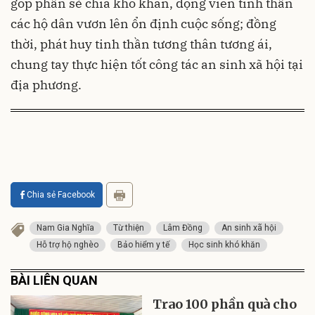
góp phần sẻ chia khó khăn, động viên tinh thần
các hộ dân vươn lên ổn định cuộc sống; đồng
thời, phát huy tinh thần tương thân tương ái,
chung tay thực hiện tốt công tác an sinh xã hội tại
địa phương.
Chia sẻ Facebook
Nam Gia Nghĩa
Từ thiện
Lâm Đồng
An sinh xã hội
Hỗ trợ hộ nghèo
Bảo hiểm y tế
Học sinh khó khăn
BÀI LIÊN QUAN
Trao 100 phần quà cho