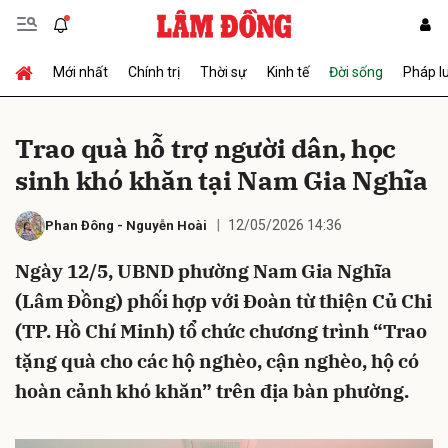
Mới nhất
Chính trị
Thời sự
Kinh tế
Đời sống
Pháp l
Gửi bình luận
Trao quà hỗ trợ người dân, học
sinh khó khăn tại Nam Gia Nghĩa
12/05/2026 14:36
Phan Đông
-
Nguyễn Hoài
Ngày 12/5, UBND phường Nam Gia Nghĩa
(Lâm Đồng) phối hợp với Đoàn từ thiện Củ Chi
Hủy
Gửi
(TP. Hồ Chí Minh) tổ chức chương trình “Trao
tặng quà cho các hộ nghèo, cận nghèo, hộ có
hoàn cảnh khó khăn” trên địa bàn phường.