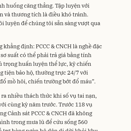
nh huống căng thẳng. Tập luyện với
ạn và thương tích là điều khó tránh.
ôi luyện để chúng tôi sẵn sàng vượt qua
g khẳng định: PCCC & CNCH là nghề đặc
sơ suất có thể phải trả giá bằng tính
ú trọng huấn luyện thể lực, kỹ chiến
g tiện bảo hộ, thường trực 24/7 với
ổ mồ hôi, chiến trường bớt đổ máu”.
a nhiều thách thức khi số vụ tai nạn,
 với cùng kỳ năm trước. Trước 118 vụ
ượng Cảnh sát PCCC & CNCH đã không
ình trong mưa lũ để cứu sống 560
ỗ trợ hàng ngàn hộ dân di dời khỏi khu