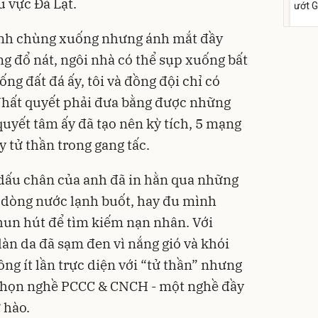
 vực Đà Lạt.
ướt 
cồn 
para
158
 anh chùng xuống nhưng ánh mắt đầy
Flash
g đổ nát, ngôi nhà có thể sụp xuống bất
ng đất đá ấy, tôi và đồng đội chỉ có
Nhất quyết phải đưa bằng được những
quyết tâm ấy đã tạo nên kỳ tích, 5 mạng
y tử thần trong gang tấc.
Phấn
, dấu chân của anh đã in hằn qua những
Filte
Kiềm
ới dòng nước lạnh buốt, hay đu mình
mịn
449
un hút để tìm kiếm nạn nhân. Với
Deal 
n da đã sạm đen vì nắng gió và khói
TIRTI
ông ít lần trực diện với “tử thần” nhưng
ẽ chọn nghề PCCC & CNCH - một nghề đầy
 hào.