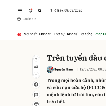
Thứ Bảy,
08/08/2026
Đọc báo in
Gửi 
Mới nhất
Chính trị
Thời sự
Kinh tế
Đời sống
Pháp lu
Trên tuyến đầu 
12/02/2026 08:0
Nguyễn Nam
.
Trong mọi hoàn cảnh, nhữn
và cứu nạn cứu hộ (PCCC &
mệnh lệnh từ trái tim, cứu 
trên hết.