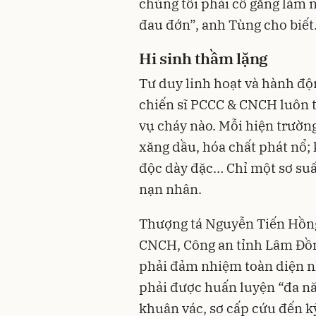
chúng tôi phải cố gắng làm 
đau đớn”, anh Tùng cho biết
Hi sinh thầm lặng
Tư duy linh hoạt và hành độ
chiến sĩ PCCC & CNCH luôn 
vụ cháy nào. Mỗi hiện trường
xăng dầu, hóa chất phát nổ; 
độc dày đặc… Chỉ một sơ suất
nạn nhân.
Thượng tá Nguyễn Tiến Hồng
CNCH, Công an tỉnh Lâm Đồn
phải đảm nhiệm toàn diện nh
phải được huấn luyện “đa năn
khuân vác, sơ cấp cứu đến k