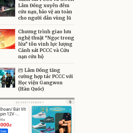
Lâm Đồng xuyên đêm
cứu nạn, bảo vệ an toàn
cho người dân vùng lũ
Chương trình giao lưu
nghệ thuật “Ngọc trong
lửa” tôn vinh lực lượng
Cảnh sát PCCC và Cứu
nạn cứu hộ
Lâm Đồng tăng
cường hợp tác PCCC với
Học viện Gangwon
(Hàn Quốc)
ute
ADVERTISEMENT
hoan/ Bắt Vít
pin 12V -
12
00
đ
.000
đ
 Sale