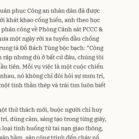
quân phục Công an nhân dân đã được
Với khát khao cống hiến, anh theo học
 phân công về Phòng Cảnh sát PCCC &
hưa một ngày rời xa tuyến đầu chống
 Trung tá Đỗ Bách Tùng bộc bạch: “Công
h rập nhưng dù ở bất cứ đâu, chúng tôi
ầu tiên. Mỗi vụ việc là một cuộc chiến
nhau, nó không chỉ đòi hỏi sự mưu trí,
một tinh thần thép và trái tim luôn biết
một thử thách mới, buộc người chỉ huy
trí, dũng cảm, sáng tạo trong từng giây,
 loại tình huống từ tai nạn giao thông,
 sập hầm, sập công trình đến cháy nổ