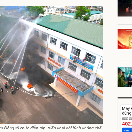
Unm
Máy K
-33%
dùng 
DV33
600.0
402
ồng tổ chức diễn tập, triển khai đội hình khống chế
Flash