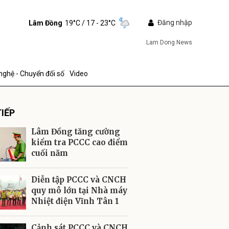
Đăng nhập
Lâm Đồng
19°C
/ 17 - 23°C
Lam Dong News
nghệ - Chuyển đổi số
Video
IẾP
Lâm Đồng tăng cường
kiểm tra PCCC cao điểm
cuối năm
ửi
Diễn tập PCCC và CNCH
quy mô lớn tại Nhà máy
Nhiệt điện Vĩnh Tân 1
Cảnh sát PCCC và CNCH