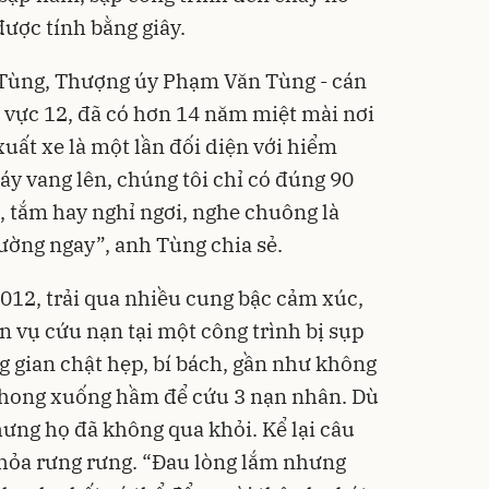
được tính bằng giây.
Tùng, Thượng úy Phạm Văn Tùng - cán
vực 12, đã có hơn 14 năm miệt mài nơi
xuất xe là một lần đối diện với hiểm
áy vang lên, chúng tôi chỉ có đúng 90
, tắm hay nghỉ ngơi, nghe chuông là
ường ngay”, anh Tùng chia sẻ.
012, trải qua nhiều cung bậc cảm xúc,
 vụ cứu nạn tại một công trình bị sụp
 gian chật hẹp, bí bách, gần như không
phong xuống hầm để cứu 3 nạn nhân. Dù
hưng họ đã không qua khỏi. Kể lại câu
 hỏa rưng rưng. “Đau lòng lắm nhưng