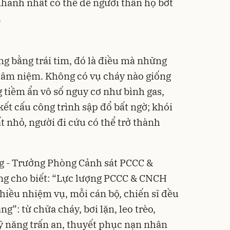
nhanh nhất có thể để người thân họ bớt
.
ng bằng trái tim, đó là điều mà những
tâm niệm. Không có vụ cháy nào giống
 tiềm ẩn vô số nguy cơ như bình gas,
kết cấu công trình sập đổ bất ngờ; khói
 nhỏ, người đi cứu có thể trở thành
 - Trưởng Phòng Cảnh sát PCCC &
g cho biết: “Lực lượng PCCC & CNCH
iều nhiệm vụ, mỗi cán bộ, chiến sĩ đều
g”: từ chữa cháy, bơi lặn, leo trèo,
ỹ năng trấn an, thuyết phục nạn nhân