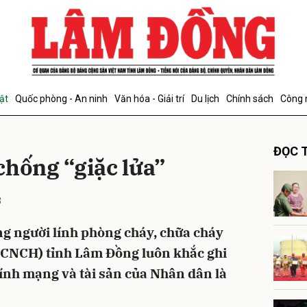
bình luận
ật
Quốc phòng - An ninh
Văn hóa - Giải trí
Du lịch
Chính sách
Công 
ĐỌC T
chống “giặc lửa”
3
Hủy
G
g người lính phòng cháy, chữa cháy
 CNCH) tỉnh Lâm Đồng luôn khắc ghi
tính mạng và tài sản của Nhân dân là