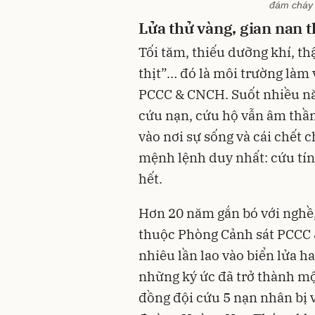
đám cháy 
Lửa thử vàng, gian nan 
Tối tăm, thiếu dưỡng khí, t
thịt”… đó là môi trường làm
PCCC & CNCH. Suốt nhiều nă
cứu nạn, cứu hộ vẫn âm thầm
vào nơi sự sống và cái chết 
mệnh lệnh duy nhất: cứu tín
hết.
Hơn 20 năm gắn bó với nghề,
thuộc Phòng Cảnh sát PCCC
nhiêu lần lao vào biển lửa 
những ký ức đã trở thành mộ
đồng đội cứu 5 nạn nhân bị v