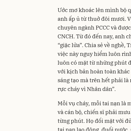
Ước mơ khoác lên mình bộ 
anh ấp ủ từ thuở đôi mươi. 
chuyên ngành PCCC và được
CNCH. Từ đó đến nay, anh c
“giặc lửa”. Chia sẻ về nghề,
việc này nguy hiểm luôn rìn
luôn có mặt từ những phút đ
với kịch bản hoàn toàn khác 
sáng tạo mà trên hết phải là 
rực cháy vì Nhân dân”.
Mỗi vụ cháy, mỗi tai nạn là 
và cán bộ, chiến sĩ phải mưu 
từng phút. Họ đối mặt với đủ
tai nạn lao động, đuối nước,