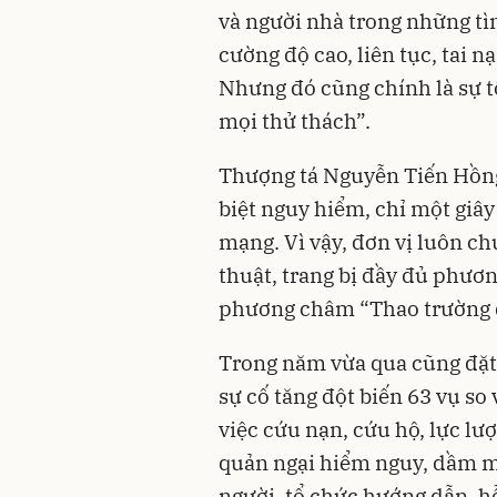
và người nhà trong những tì
cường độ cao, liên tục, tai n
Nhưng đó cũng chính là sự t
mọi thử thách”.
Thượng tá Nguyễn Tiến Hồn
biệt nguy hiểm, chỉ một giây 
mạng. Vì vậy, đơn vị luôn ch
thuật, trang bị đầy đủ phươn
phương châm “Thao trường đ
Trong năm vừa qua cũng đặt r
sự cố tăng đột biến 63 vụ so
việc cứu nạn, cứu hộ, lực l
quản ngại hiểm nguy, dầm m
người, tổ chức hướng dẫn, h