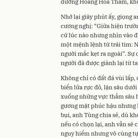
đường Hoàng Hoa Thám, khu
Nhớ lại giây phút ấy, giọng
cương nghị: “Giữa hiện trườn
cứ lúc nào nhưng nhìn vào đố
một mệnh lệnh từ trái tim: 
người mắc kẹt ra ngoài”. Sự 
người đã được giành lại từ ta
Không chỉ có đất đá vùi lấp
biển lửa rực đỏ, lặn sâu dư
xuống những vực thẳm sâu h
gương mặt phúc hậu nhưng là
bụi, anh Tùng chia sẻ, dù kh
nếu có chọn lại, anh vẫn s
nguy hiểm nhưng vô cùng tự