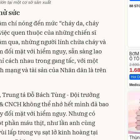
lớn tại một cơ sở sản xuất
88 ST
thử sức
hậm chí nóng đến mức “cháy da, cháy
 việc quen thuộc của những chiến sĩ
m qua, những người lính chữa cháy và
Unm
 đối mặt với hiểm nguy, sẵn sàng lao
BƠM 
-37%
Ô TÔ
chỉ cách nhau trong gang tấc, với một
Medi
2.690
12.0
h mạng và tài sản của Nhân dân là trên
1.6
Hot D
Medic
 Trung tá Đỗ Bách Tùng - Đội trưởng
 & CNCH không thể nhớ hết mình đã bao
hay đối mặt với hiểm nguy. Nhưng có
t phần máu thịt, như lần anh cùng
ùi lấp trong vụ sạt lở kinh hoàng tại
Thùn