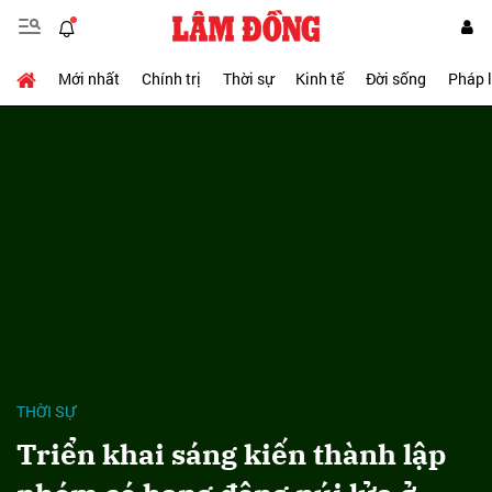
Mới nhất
Chính trị
Thời sự
Kinh tế
Đời sống
Pháp 
THỜI SỰ
Triển khai sáng kiến thành lập