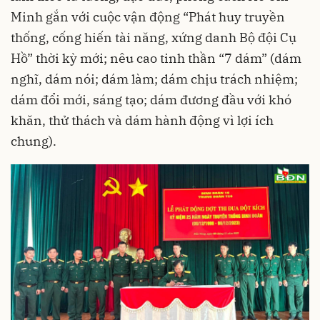
Minh gắn với cuộc vận động “Phát huy truyền
thống, cống hiến tài năng, xứng danh Bộ đội Cụ
Hồ” thời kỳ mới; nêu cao tinh thần “7 dám” (dám
nghĩ, dám nói; dám làm; dám chịu trách nhiệm;
dám đổi mới, sáng tạo; dám đương đầu với khó
khăn, thử thách và dám hành động vì lợi ích
chung).