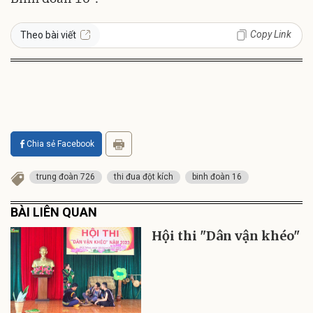
Copy Link
Theo bài viết
Chia sẻ Facebook
trung đoàn 726
thi đua đột kích
binh đoàn 16
BÀI LIÊN QUAN
Hội thi "Dân vận khéo"