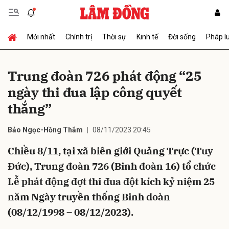
Mới nhất
Chính trị
Thời sự
Kinh tế
Đời sống
Pháp l
Gửi bình luận
Trung đoàn 726 phát động “25
ngày thi đua lập công quyết
thắng”
Bảo Ngọc-Hồng Thắm
08/11/2023 20:45
Chiều 8/11, tại xã biên giới Quảng Trực (Tuy
Hủy
Gửi
Đức), Trung đoàn 726 (Binh đoàn 16) tổ chức
Lễ phát động đợt thi đua đột kích kỷ niệm 25
năm Ngày truyền thống Binh đoàn
(08/12/1998 – 08/12/2023).