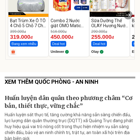
Bạt Trùm Xe Ô TÔ
Combo 2 Nước
Sữa Dưỡng Thể
Bộ 
4 Chỗ 5 Chỗ 7 Chỗ,
giặt OMO Matic
OLAY Hương Nước
khố
Bán Tải
Hương Nước Hoa
Hoa Dưỡng Ẩm
EL-
399.000
516.000
290.000
đ
đ
đ
Comfort 4.1KG
Chuyên Sâu
319.000
450.000
255.000
2.
đ
đ
đ
Đang xem nhiều
Deal hot
Deal hot
Hot 
Unilever
Olay
Elmi
XEM THÊM QUỐC PHÒNG - AN NINH
Huấn luyện dân quân theo phương châm “Cơ
bản, thiết thực, vững chắc”
Huấn luyện sát thực tế, tăng cường khả năng sẵn sàng chiến đấu,
lực lượng dân quân thường trực (DQTT) xã Quảng Trực đang phát
huy hiệu quả vai trò nòng cốt trong thực hiện nhiệm vụ sẵn sàng
chiến đấu, bảo vệ an ninh chính trị, trật tự, an toàn xã hội trên địa
bàn biên giới.