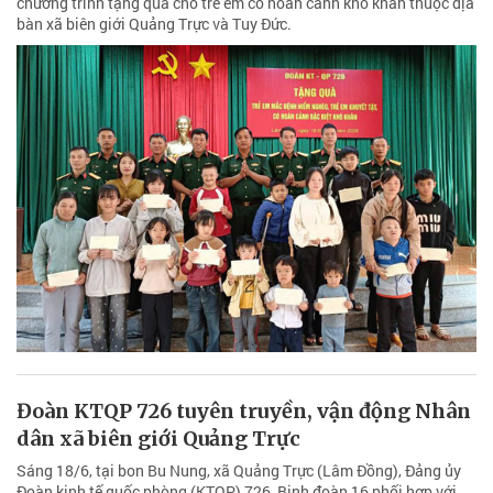
chương trình tặng quà cho trẻ em có hoàn cảnh khó khăn thuộc địa
bàn xã biên giới Quảng Trực và Tuy Đức.
Đoàn KTQP 726 tuyên truyền, vận động Nhân
dân xã biên giới Quảng Trực
Sáng 18/6, tại bon Bu Nung, xã Quảng Trực (Lâm Đồng), Đảng ủy
Đoàn kinh tế quốc phòng (KTQP) 726, Binh đoàn 16 phối hợp với