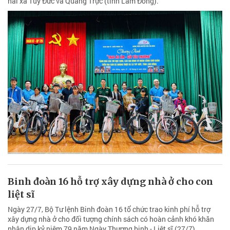
hai xã Tuy Đức và Quảng Trực (tỉnh Lâm Đồng).
Binh đoàn 16 hỗ trợ xây dựng nhà ở cho con
liệt sĩ
Ngày 27/7, Bộ Tư lệnh Binh đoàn 16 tổ chức trao kinh phí hỗ trợ
xây dựng nhà ở cho đối tượng chính sách có hoàn cảnh khó khăn
nhân dịp kỷ niệm 79 năm Ngày Thương binh - Liệt sĩ (27/7).