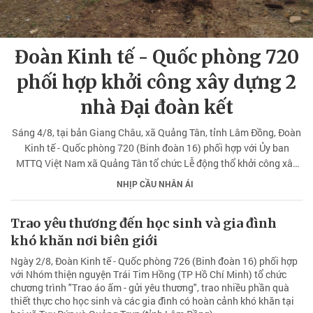
Đoàn Kinh tế - Quốc phòng 720
phối hợp khởi công xây dựng 2
nhà Đại đoàn kết
Sáng 4/8, tại bản Giang Châu, xã Quảng Tân, tỉnh Lâm Đồng, Đoàn
Kinh tế - Quốc phòng 720 (Binh đoàn 16) phối hợp với Ủy ban
MTTQ Việt Nam xã Quảng Tân tổ chức Lễ động thổ khởi công xây
dựng 2 căn nhà Đại đoàn kết tặng già làng Giàng A Lừ và gia đình
NHỊP CẦU NHÂN ÁI
ông Giàng Văn Sa, là hai hộ có hoàn cảnh khó khăn trên địa bàn.
Trao yêu thương đến học sinh và gia đình
khó khăn nơi biên giới
Ngày 2/8, Đoàn Kinh tế - Quốc phòng 726 (Binh đoàn 16) phối hợp
với Nhóm thiện nguyện Trái Tim Hồng (TP Hồ Chí Minh) tổ chức
chương trình "Trao áo ấm - gửi yêu thương", trao nhiều phần quà
thiết thực cho học sinh và các gia đình có hoàn cảnh khó khăn tại