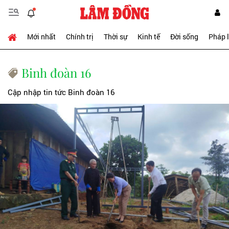
Mới nhất
Chính trị
Thời sự
Kinh tế
Đời sống
Pháp 
Binh đoàn 16
Cập nhập tin tức Binh đoàn 16