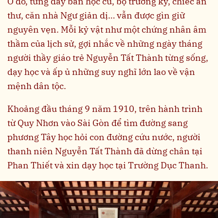
Ở đó, từng dãy bàn học cũ, bộ trường kỷ, chiếc án
thư, căn nhà Ngư giản dị… vẫn được gìn giữ
nguyên vẹn. Mỗi kỷ vật như một chứng nhân âm
thầm của lịch sử, gợi nhắc về những ngày tháng
người thầy giáo trẻ Nguyễn Tất Thành từng sống,
dạy học và ấp ủ những suy nghĩ lớn lao về vận
mệnh dân tộc.
Khoảng đầu tháng 9 năm 1910, trên hành trình
từ Quy Nhơn vào Sài Gòn để tìm đường sang
phương Tây học hỏi con đường cứu nước, người
thanh niên Nguyễn Tất Thành đã dừng chân tại
Phan Thiết và xin dạy học tại Trường Dục Thanh.