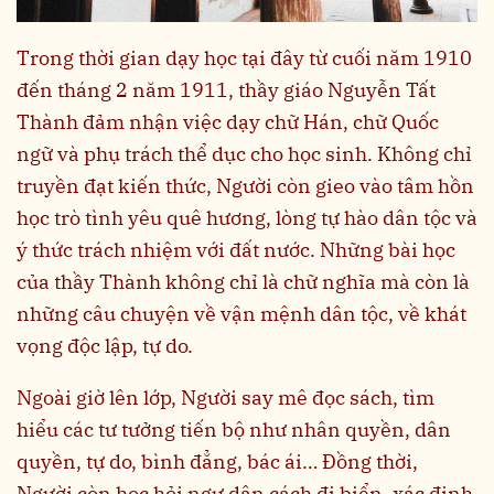
Trong thời gian dạy học tại đây từ cuối năm 1910
đến tháng 2 năm 1911, thầy giáo Nguyễn Tất
Thành đảm nhận việc dạy chữ Hán, chữ Quốc
ngữ và phụ trách thể dục cho học sinh. Không chỉ
truyền đạt kiến thức, Người còn gieo vào tâm hồn
học trò tình yêu quê hương, lòng tự hào dân tộc và
ý thức trách nhiệm với đất nước. Những bài học
của thầy Thành không chỉ là chữ nghĩa mà còn là
những câu chuyện về vận mệnh dân tộc, về khát
vọng độc lập, tự do.
Ngoài giờ lên lớp, Người say mê đọc sách, tìm
hiểu các tư tưởng tiến bộ như nhân quyền, dân
quyền, tự do, bình đẳng, bác ái… Đồng thời,
Người còn học hỏi ngư dân cách đi biển, xác định