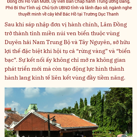
Đồng chí Hồ Văn Mười, Ủy viên Ban Chấp hành Trung ương Đảng,
Phó Bí thư Tỉnh uỷ, Chủ tịch UBND tỉnh và lãnh đạo sở, ngành nghe
thuyết minh về cây khế Bác Hồ tại Trường Dục Thanh
Sau khi sáp nhập đơn vị hành chính, Lâm Đồng
trở thành tỉnh miền núi ven biển thuộc vùng
Duyên hải Nam Trung Bộ và Tây Nguyên, sở hữu
lợi thế đặc biệt khi hội tụ cả “rừng vàng” và “biển
bạc”. Sự kết nối ấy không chỉ mở ra không gian
phát triển mới mà còn tạo động lực hình thành
hành lang kinh tế liên kết vùng đầy tiềm năng.