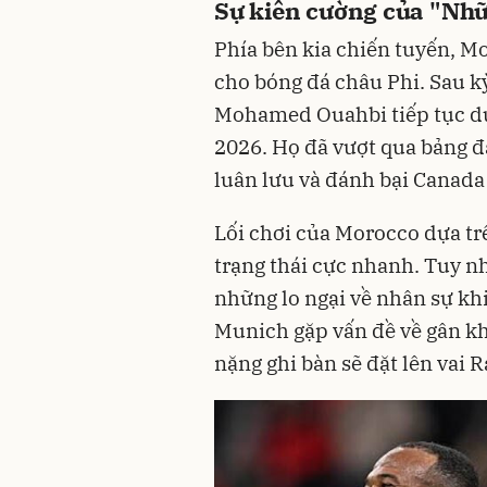
Sự kiên cường của "Nhữ
Phía bên kia chiến tuyến, Mo
cho bóng đá châu Phi. Sau kỳ
Mohamed Ouahbi tiếp tục duy
2026. Họ đã vượt qua bảng đ
luân lưu và đánh bại Canada 
Lối chơi của Morocco dựa tr
trạng thái cực nhanh. Tuy nh
những lo ngại về nhân sự khi
Munich gặp vấn đề về gân kh
nặng ghi bàn sẽ đặt lên vai 