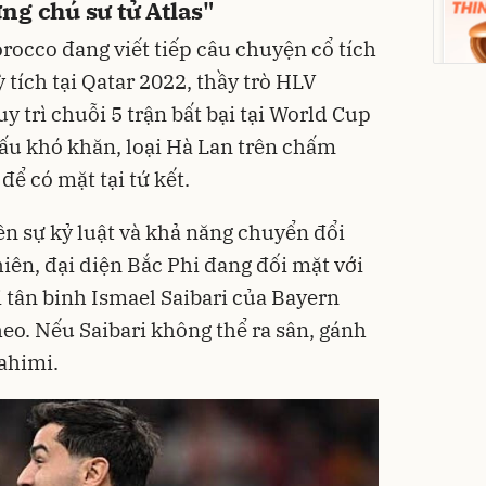
ng chú sư tử Atlas"
rocco đang viết tiếp câu chuyện cổ tích
 tích tại Qatar 2022, thầy trò HLV
 trì chuỗi 5 trận bất bại tại World Cup
ấu khó khăn, loại Hà Lan trên chấm
Phấn
Filte
để có mặt tại tứ kết.
Kiềm
mịn
449
Deal 
ên sự kỷ luật và khả năng chuyển đổi
TIRTI
iên, đại diện Bắc Phi đang đối mặt với
 tân binh Ismael Saibari của Bayern
eo. Nếu Saibari không thể ra sân, gánh
Rahimi.
L'Ore
Micel
400m