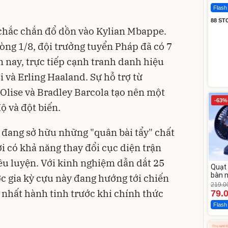
Flash
88 ST
chắc chắn đổ dồn vào Kylian Mbappe.
òng 1/8, đội trưởng tuyển Pháp đã có 7
m nay, trực tiếp cạnh tranh danh hiệu
i và Erling Haaland. Sự hỗ trợ từ
lise và Bradley Barcola tạo nên một
-63%
ộ và đột biến.
đang sở hữu những "quân bài tẩy" chất
i có khả năng thay đổi cục diện trận
êu luyện. Với kinh nghiệm dẫn dắt 25
Quạt 
bàn m
ợc gia kỳ cựu này đang hướng tới chiến
219.0
n nhất hành tinh trước khi chính thức
79.
Flash