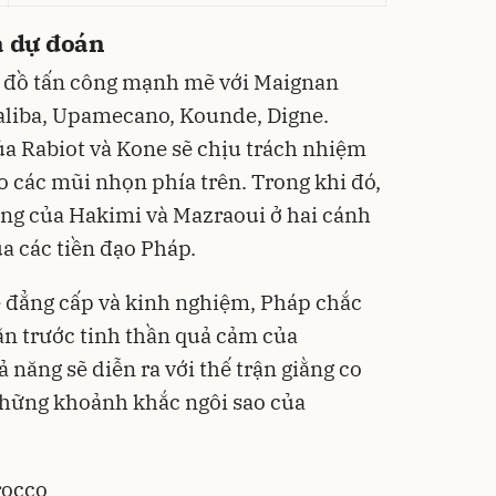
à dự đoán
ơ đồ tấn công mạnh mẽ với Maignan
Saliba, Upamecano, Kounde, Digne.
ủa Rabiot và Kone sẽ chịu trách nhiệm
o các mũi nhọn phía trên. Trong khi đó,
ộng của Hakimi và Mazraoui ở hai cánh
a các tiền đạo Pháp.
ề đẳng cấp và kinh nghiệm, Pháp chắc
ăn trước tinh thần quả cảm của
năng sẽ diễn ra với thế trận giằng co
những khoảnh khắc ngôi sao của
rocco