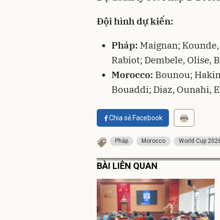
Đội hình dự kiến:
Pháp:
Maignan; Kounde, 
Rabiot; Dembele, Olise, 
Morocco:
Bounou; Hakimi
Bouaddi; Diaz, Ounahi, 
Chia sẻ Facebook
Pháp
Morocco
World Cup 202
BÀI LIÊN QUAN