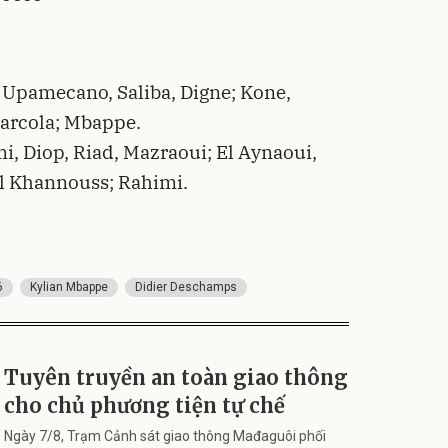
Upamecano, Saliba, Digne; Kone,
Barcola; Mbappe.
, Diop, Riad, Mazraoui; El Aynaoui,
El Khannouss; Rahimi.
6
Kylian Mbappe
Didier Deschamps
Tuyên truyền an toàn giao thông
cho chủ phương tiện tự chế
Ngày 7/8, Trạm Cảnh sát giao thông Mađaguôi phối