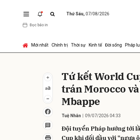
Thứ Sáu,
07/08/2026
Đọc báo in
Gửi 
Mới nhất
Chính trị
Thời sự
Kinh tế
Đời sống
Pháp lu
Tứ kết World C
trán Morocco và
Mbappe
Tuệ Nhân
09/07/2026 04:33
Đội tuyển Pháp hướng tới lầ
Cup khi đối đầu với "ngựa ô