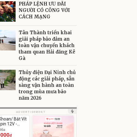
PHÁP LỆNH ƯU ĐÃI
NGƯỜI CÓ CÔNG VỚI
CÁCH MẠNG
Tân Thành triển khai
giải pháp bảo đảm an
toàn vận chuyển khách
tham quan Hải đăng Kê
Gà
Thủy điện Đại Ninh chủ
động các giải pháp, sẵn
sàng vận hành an toàn
trong mùa mưa bão
năm 2026
ute
ADVERTISEMENT
hoan/ Bắt Vít
pin 12V -
12
00
đ
.000
đ