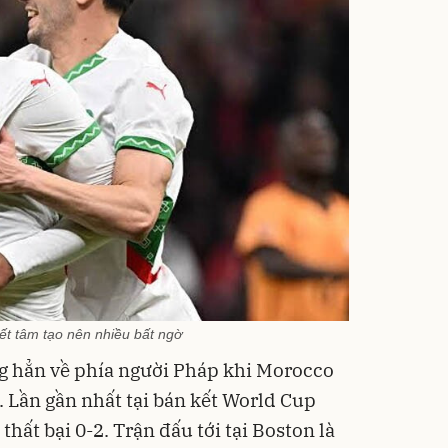
trang
175
Deal 
L'Orea
t tâm tạo nên nhiều bất ngờ
g hẳn về phía người Pháp khi Morocco
. Lần gần nhất tại bán kết World Cup
hất bại 0-2. Trận đấu tới tại Boston là