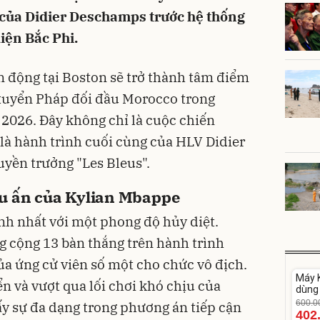
 của Didier Deschamps trước hệ thống
iện Bắc Phi.
n động tại Boston sẽ trở thành tâm điểm
i tuyển Pháp đối đầu Morocco trong
2026. Đây không chỉ là cuộc chiến
 là hành trình cuối cùng của HLV Didier
yền trưởng "Les Bleus".
ấu ấn của Kylian Mbappe
nh nhất với một phong độ hủy diệt.
g cộng 13 bàn thắng trên hành trình
ủa ứng cử viên số một cho chức vô địch.
Unm
Máy K
-33%
n và vượt qua lối chơi khó chịu của
dùng 
DV33
600.0
y sự đa dạng trong phương án tiếp cận
402