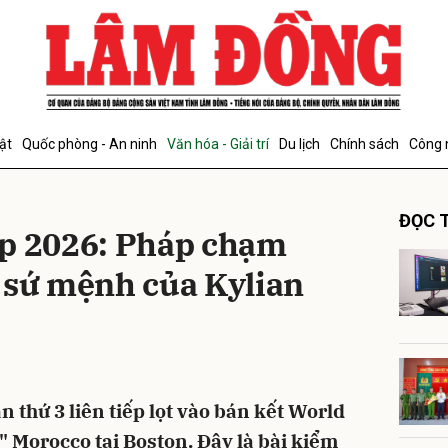
bình luận
ật
Quốc phòng - An ninh
Văn hóa - Giải trí
Du lịch
Chính sách
Công 
ĐỌC T
up 2026: Pháp chạm
 sứ mệnh của Kylian
Hủy
G
n thứ 3 liên tiếp lọt vào bán kết World
" Morocco tại Boston. Đây là bài kiểm