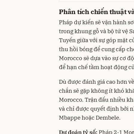
Phân tích chiến thuật v
Pháp dự kiến sẽ vận hành s
trong khung gỗ và bộ tứ vệ 
Tuyến giữa với sự góp mặt c
thu hồi bóng để cung cấp ch
Morocco sẽ dựa vào sự cơ đ
để hạn chế tầm hoạt động củ
Dù được đánh giá cao hơn v
chắn sẽ gặp không ít khó kh
Morocco. Trận đấu nhiều khả 
và chỉ được quyết định bởi 
Mbappe hoặc Dembele.
Dự đoán tỷ số:
Pháp 2-1 Mo