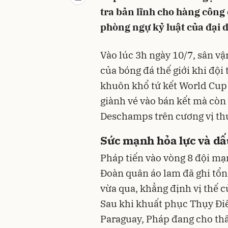
tra bản lĩnh cho hàng công
phòng ngự kỷ luật của đại d
Vào lúc 3h ngày 10/7, sân vậ
của bóng đá thế giới khi độ
khuôn khổ tứ kết World Cup 
giành vé vào bán kết mà còn
Deschamps trên cương vị thu
Sức mạnh hỏa lực và d
Pháp tiến vào vòng 8 đội mạ
Đoàn quân áo lam đã ghi tổn
vừa qua, khẳng định vị thế c
Sau khi khuất phục Thụy Điể
Paraguay, Pháp đang cho thấ