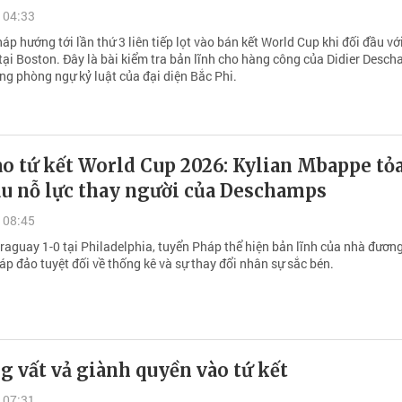
 04:33
áp hướng tới lần thứ 3 liên tiếp lọt vào bán kết World Cup khi đối đầu vớ
tại Boston. Đây là bài kiểm tra bản lĩnh cho hàng công của Didier Desc
ng phòng ngự kỷ luật của đại diện Bắc Phi.
o tứ kết World Cup 2026: Kylian Mbappe tỏ
au nỗ lực thay người của Deschamps
 08:45
raguay 1-0 tại Philadelphia, tuyển Pháp thể hiện bản lĩnh của nhà đươn
áp đảo tuyệt đối về thống kê và sự thay đổi nhân sự sắc bén.
g vất vả giành quyền vào tứ kết
 07:31