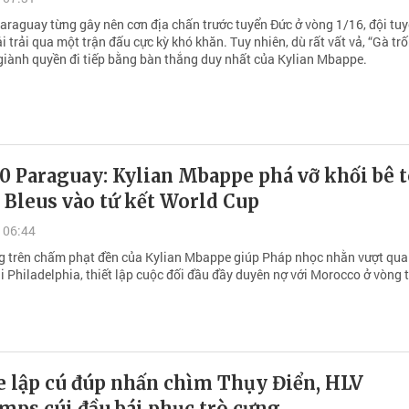
araguay từng gây nên cơn địa chấn trước tuyển Đức ở vòng 1/16, đội tu
 trải qua một trận đấu cực kỳ khó khăn. Tuy nhiên, dù rất vất vả, “Gà tr
giành quyền đi tiếp bằng bàn thắng duy nhất của Kylian Mbappe.
0 Paraguay: Kylian Mbappe phá vỡ khối bê 
 Bleus vào tứ kết World Cup
 06:44
g trên chấm phạt đền của Kylian Mbappe giúp Pháp nhọc nhằn vượt qua
 Philadelphia, thiết lập cuộc đối đầu đầy duyên nợ với Morocco ở vòng t
 lập cú đúp nhấn chìm Thụy Điển, HLV
mps cúi đầu bái phục trò cưng