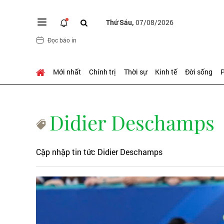
Thứ Sáu,
07/08/2026
Đọc báo in
Mới nhất
Chính trị
Thời sự
Kinh tế
Đời sống
P
Didier Deschamps
Cập nhập tin tức Didier Deschamps