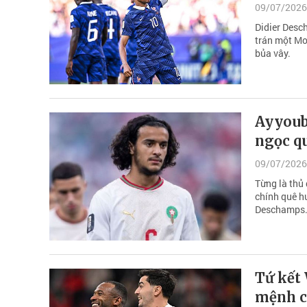
09/07/2026
Didier Desc
trán một Mo
bủa vây.
Ayyoub 
ngọc qu
09/07/2026
Từng là thủ
chính quê h
Deschamps
Tứ kết
mệnh c