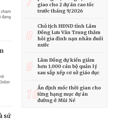
7
giao cho 2 dự án cao tốc
trước tháng 9/2026
i chạm
i đang
Chủ tịch HĐND tỉnh Lâm
8
Đồng Lưu Văn Trung thăm
hỏi gia đình nạn nhân đuối
nước
ên
Lâm Đồng dự kiến giảm
9
hơn 1.000 cán bộ quản lý
sau sắp xếp cơ sở giáo dục
với
Didier
Ấn định mốc thời gian cho
10
từng hạng mục dự án
đường ở Mũi Né
à sứ