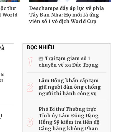
ộc thư
Deschamps đẩy áp lực về phía
t World
Tây Ban Nha: Họ mới là ứng
viên số 1 vô địch World Cup
ĐỌC NHIỀU
và
1
Trại tạm giam số 1
chuyển về xã Đức Trọng
rld
es
Lâm Đồng khẩn cấp tạm
2
giữ người đàn ông chống
người thi hành công vụ
Phó Bí thư Thường trực
p
Tỉnh ủy Lâm Đồng Đặng
3
Hồng Sỹ kiểm tra tiến độ
Cảng hàng không Phan