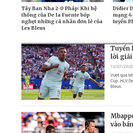
Tây Ban Nha 2-0 Pháp: Khi hệ
Didier 
thống của De la Fuente bóp
mạng 4-
nghẹt những cá nhân đơn lẻ của
tuyển Ph
Les Bleus
Tuyển P
lời giả
10/07/2026
Vượt qua Mor
Cup. HLV De
Bleus.
Mbappe
vào bá