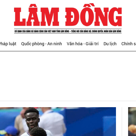
háp luật
Quốc phòng - An ninh
Văn hóa - Giải trí
Du lịch
Chính 