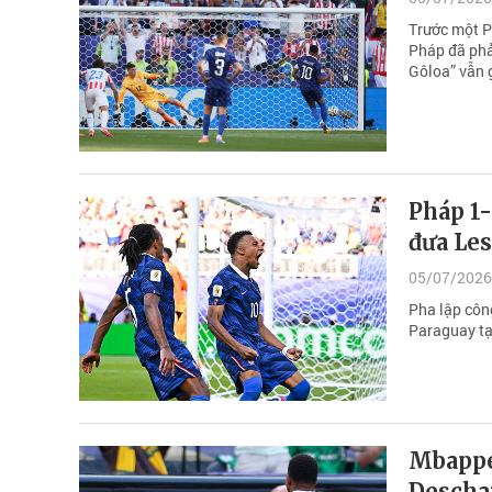
Trước một P
Pháp đã phải
Gôloa” vẫn 
Pháp 1-
đưa Les
05/07/2026
Pha lập côn
Paraguay tại
Mbappe
Descha