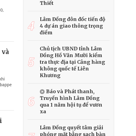
Thiết
0,
Lâm Đồng đôn đốc tiến độ
4
4 dự án giao thông trọng
điểm
Chủ tịch UBND tỉnh Lâm
 và
Đồng Hồ Văn Mười kiểm
5
tra thực địa tại Cảng hàng
không quốc tế Liên
Khương
khi
Mbappe
Báo và Phát thanh,
6
Truyền hình Lâm Đồng
qua 1 năm hội tụ để vươn
xa
i
Lâm Đồng quyết tâm giải
phóng mặt bằng sạch bàn