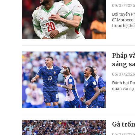
09/07/2026
Đội tuyển Ph
ô" Morocco 
trước hệ thố
Pháp và
sáng s
05/07/2026
Đánh bại Pa
quân với sự 
Gà trốn
05/07/2026