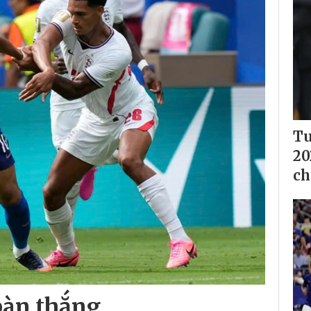
Tu
20
ch
 bàn thắng