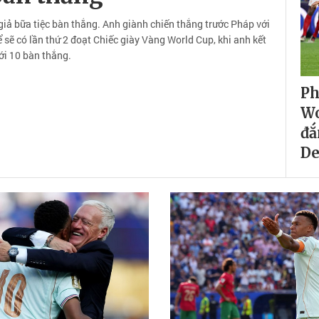
iả bữa tiệc bàn thắng. Anh giành chiến thắng trước Pháp với
hể sẽ có lần thứ 2 đoạt Chiếc giày Vàng World Cup, khi anh kết
ới 10 bàn thắng.
Ph
Wo
đắ
D