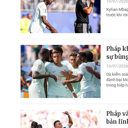
10/07/2026
Kylian Mbap
trước khi r
Pháp k
sự bùn
10/07/2026
Dù kiểm soát
đánh bại Mo
trong hiệp h
Pháp và
bản lĩn