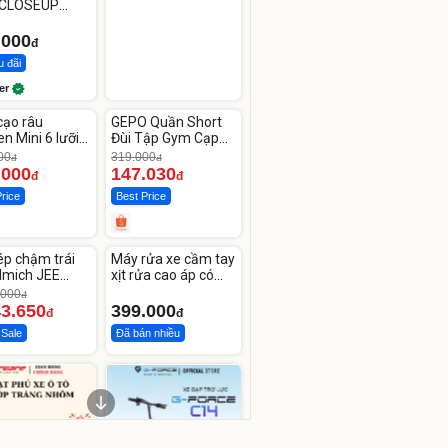
 CLOSEUP
e Now 100g
.000
đ
u đãi
er
ute
Unmute
cạo râu
GEPO Quần Short
-53%
n Mini 6 lưỡi
Đùi Tập Gym Cạp
kép mỏng
Cao Lưng
00
319.000
đ
đ
.000
147.030
đ
đ
Price
Best Price
ute
Unmute
ép chậm trái
Máy rửa xe cầm tay
lmich JEE
xịt rửa cao áp có
OL
tạo bọt tuyết
.000
đ
43.650
399.000
đ
đ
 Sale
Đã bán nhiều