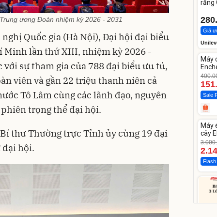
răng
Whit
280
Trung ương Đoàn nhiệm kỳ 2026 - 2031
Giá ư
 nghị Quốc gia (Hà Nội), Đại hội đại biểu
Unilev
Minh lần thứ XIII, nhiệm kỳ 2026 -
Unm
Máy 
-62%
với sự tham gia của 788 đại biểu ưu tú,
Enche
dao 
400.0
oàn viên và gần 22 triệu thanh niên cả
151
 nước Tô Lâm cùng các lãnh đạo, nguyên
Sale 
phiên trọng thể đại hội.
Unm
Máy 
-28%
Bí thư Thường trực Tỉnh ủy cùng 19 đại
cây E
1855
3.000
đại hội.
2.1
Flash