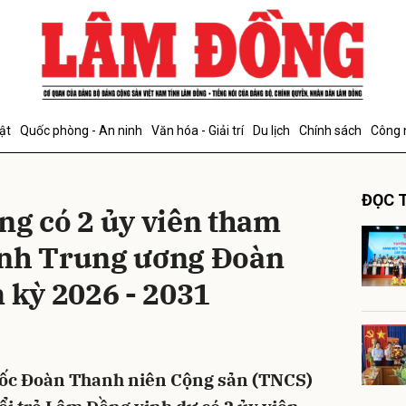
bình luận
ật
Quốc phòng - An ninh
Văn hóa - Giải trí
Du lịch
Chính sách
Công 
ĐỌC T
ng có 2 ủy viên tham
ành Trung ương Đoàn
 kỳ 2026 - 2031
Hủy
G
 quốc Đoàn Thanh niên Cộng sản (TNCS)