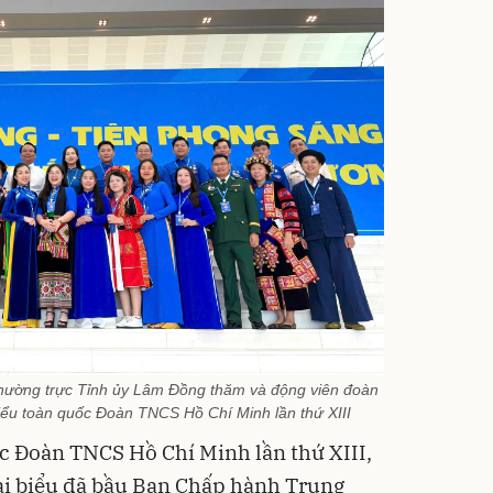
Bạt p
cấp, 
lớp
392.0
325
Đã bá
hường trực Tỉnh ủy Lâm Đồng thăm và động viên đoàn
 biểu toàn quốc Đoàn TNCS Hồ Chí Minh lần thứ XIII
ốc Đoàn TNCS Hồ Chí Minh lần thứ XIII,
ại biểu đã bầu Ban Chấp hành Trung