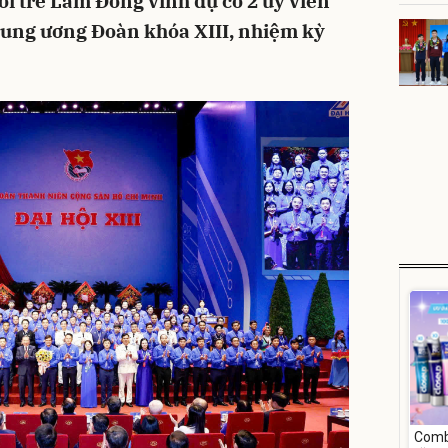
uổi trẻ Lâm Đồng vinh dự có 2 ủy viên
ung ương Đoàn khóa XIII, nhiệm kỳ
Comb