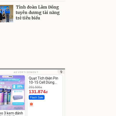
Tỉnh đoàn Lâm Đồng
tuyên dương tài năng
trẻ tiêu biểu
Unmute
ADVERTISEMENT
Quạt Tích Điện Pin
-54%
10-15 Cell Dùng
Liên Tục 4-8H
291.500
đ
131.874
đ
Flash Sale
o 3 kem đánh