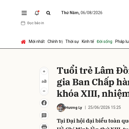
Thứ Năm,
06/08/2026
Đọc báo in
Gửi 
Mới nhất
Chính trị
Thời sự
Kinh tế
Đời sống
Pháp lu
Tuổi trẻ Lâm Đồ
gia Ban Chấp h
khóa XIII, nhiệm
25/06/2026 15:25
Hương Ly
Tại Đại hội đại biểu toàn